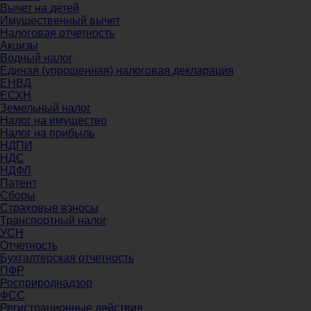
Вычет на детей
Имущественный вычет
Налоговая отчетность
Акцизы
Водный налог
Единая (упрощенная) налоговая декларация
ЕНВД
ЕСХН
Земельный налог
Налог на имущество
Налог на прибыль
НДПИ
НДС
НДФЛ
Патент
Сборы
Страховые взносы
Транспортный налог
УСН
Отчетность
Бухгалтерская отчетность
ПФР
Росприроднадзор
ФСС
Регистрационные действия