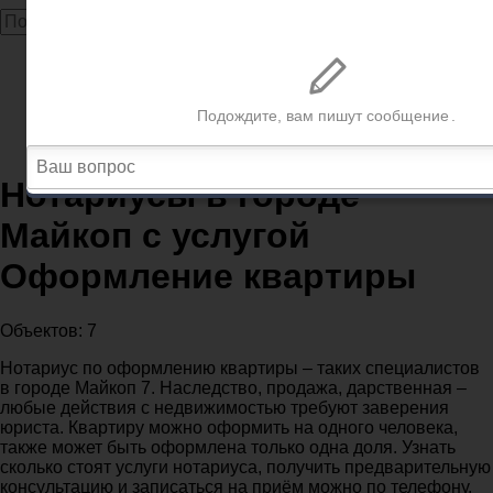
Главная
Нотариусы
Нотариусы Майкоп
Нотариусы в городе Майкоп с услугой Оформление
квартиры
Нотариусы в городе
Майкоп с услугой
Оформление квартиры
Объектов: 7
Нотариус по оформлению квартиры – таких специалистов
в городе Майкоп 7. Наследство, продажа, дарственная –
любые действия с недвижимостью требуют заверения
юриста. Квартиру можно оформить на одного человека,
также может быть оформлена только одна доля. Узнать
сколько стоят услуги нотариуса, получить предварительную
консультацию и записаться на приём можно по телефону.