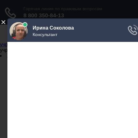
Не официальный справочник государственных
учреждений
Не официальный справочник государственных
учреждений
Задать вопрос юристу
Администрации
Бланки
МВД
Миграционные службы
МФЦ
Налоговые инспекции
Нотариусы
Почта
Прокуратура
Судебные приставы
Суды
Трудовые инспекции
Задать вопрос юристу