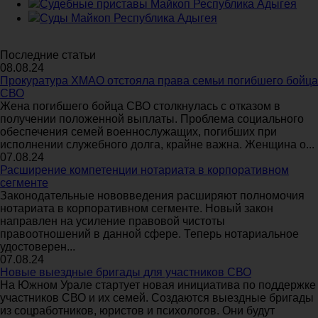
Судебные приставы Майкоп Республика Адыгея
Суды Майкоп Республика Адыгея
Последние статьи
08.08.24
Прокуратура ХМАО отстояла права семьи погибшего бойца
СВО
Жена погибшего бойца СВО столкнулась с отказом в
получении положенной выплаты. Проблема социального
обеспечения семей военнослужащих, погибших при
исполнении служебного долга, крайне важна. Женщина о...
07.08.24
Расширение компетенции нотариата в корпоративном
сегменте
Законодательные нововведения расширяют полномочия
нотариата в корпоративном сегменте. Новый закон
направлен на усиление правовой чистоты
правоотношений в данной сфере. Теперь нотариальное
удостоверен...
07.08.24
Новые выездные бригады для участников СВО
На Южном Урале стартует новая инициатива по поддержке
участников СВО и их семей. Создаются выездные бригады
из соцработников, юристов и психологов. Они будут