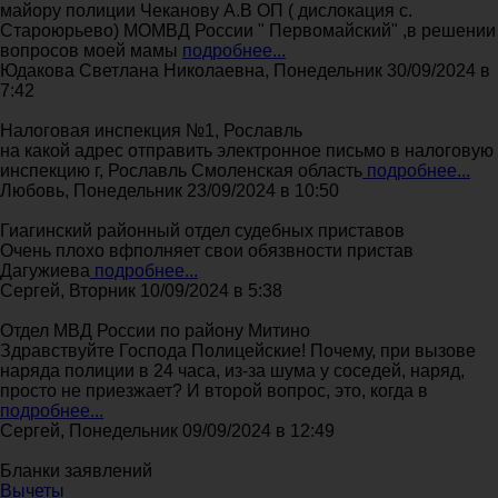
майору полиции Чеканову А.В ОП ( дислокация с.
Староюрьево) МОМВД России " Первомайский" ,в решении
вопросов моей мамы
подробнее...
Юдакова Светлана Николаевна, Понедельник 30/09/2024 в
7:42
Налоговая инспекция №1, Рославль
на какой адрес отправить электронное письмо в налоговую
инспекцию г, Рославль Смоленская область
подробнее...
Любовь, Понедельник 23/09/2024 в 10:50
Гиагинский районный отдел судебных приставов
Очень плохо вфполняет свои обязвности пристав
Дагужиева
подробнее...
Сергей, Вторник 10/09/2024 в 5:38
Отдел МВД России по району Митино
Здравствуйте Господа Полицейские! Почему, при вызове
наряда полиции в 24 часа, из-за шума у соседей, наряд,
просто не приезжает? И второй вопрос, это, когда в
подробнее...
Сергей, Понедельник 09/09/2024 в 12:49
Бланки заявлений
Вычеты