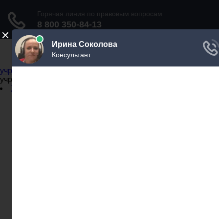
Не официальный справочник государственных
учреждений
Не официальный справочник государственных
учреждений
Задать вопрос юристу
Администрации
Бланки
МВД
Миграционные службы
МФЦ
Налоговые инспекции
Нотариусы
Почта
Прокуратура
Судебные приставы
Суды
Трудовые инспекции
Задать вопрос юристу