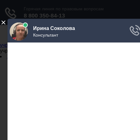
Не официальный справочник государственных
учреждений
Не официальный справочник государственных
учреждений
Задать вопрос юристу
Администрации
Бланки
МВД
Миграционные службы
МФЦ
Налоговые инспекции
Нотариусы
Почта
Прокуратура
Судебные приставы
Суды
Трудовые инспекции
Задать вопрос юристу