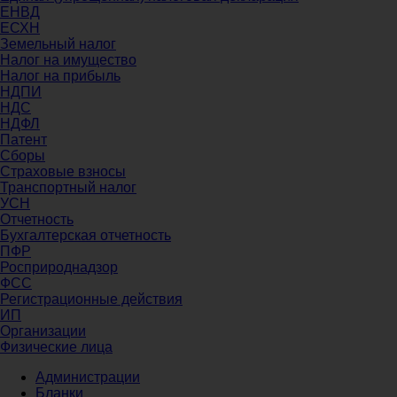
ЕНВД
ЕСХН
Земельный налог
Налог на имущество
Налог на прибыль
НДПИ
НДС
НДФЛ
Патент
Сборы
Страховые взносы
Транспортный налог
УСН
Отчетность
Бухгалтерская отчетность
ПФР
Росприроднадзор
ФСС
Регистрационные действия
ИП
Организации
Физические лица
Администрации
Бланки