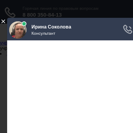
Не официальный справочник государственных
учреждений
Не официальный справочник государственных
учреждений
Задать вопрос юристу
Администрации
Бланки
МВД
Миграционные службы
МФЦ
Налоговые инспекции
Нотариусы
Почта
Прокуратура
Судебные приставы
Суды
Трудовые инспекции
Задать вопрос юристу