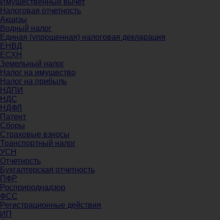
Имущественный вычет
Налоговая отчетность
Акцизы
Водный налог
Единая (упрощенная) налоговая декларация
ЕНВД
ЕСХН
Земельный налог
Налог на имущество
Налог на прибыль
НДПИ
НДС
НДФЛ
Патент
Сборы
Страховые взносы
Транспортный налог
УСН
Отчетность
Бухгалтерская отчетность
ПФР
Росприроднадзор
ФСС
Регистрационные действия
ИП