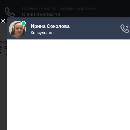
Не официальный справочник государственных
учреждений
Не официальный справочник государственных
учреждений
Задать вопрос юристу
Администрации
Бланки
МВД
Миграционные службы
МФЦ
Налоговые инспекции
Нотариусы
Почта
Прокуратура
Судебные приставы
Суды
Трудовые инспекции
Задать вопрос юристу