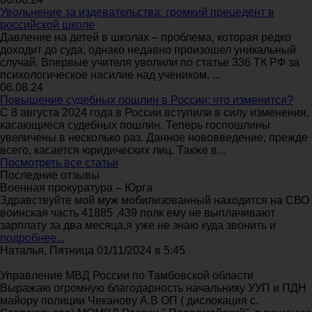
Увольнение за издевательства: громкий прецедент в
российской школе
Давление на детей в школах – проблема, которая редко
доходит до суда, однако недавно произошел уникальный
случай. Впервые учителя уволили по статье 336 ТК РФ за
психологическое насилие над учеником. ...
06.08.24
Повышение судебных пошлин в России: что изменится?
С 8 августа 2024 года в России вступили в силу изменения,
касающиеся судебных пошлин. Теперь госпошлины
увеличены в несколько раз. Данное нововведение, прежде
всего, касается юридических лиц. Также в...
Посмотреть все статьи
Последние отзывы
Военная прокуратура – Юрга
Здравствуйте мой муж мобилизованный находится на СВО
воинская часть 41885 ,439 полк ему не выплачивают
зарплату за два месяца,я уже не знаю куда звонить и
подробнее...
Наталья, Пятница 01/11/2024 в 5:45
Управление МВД России по Тамбовской области
Выражаю огромную благодарность начальнику УУП и ПДН
майору полиции Чеканову А.В ОП ( дислокация с.