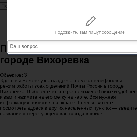
Главная
Почта
Иркутская область
Почтовые отделения в городе Вихоревка
Почтовые отделения в
городе Вихоревка
Объектов: 3
Здесь вы можете узнать адреса, номера телефонов и
режим работы всех отделений Почты России в городе
Вихоревка. Выберите то, что расположено ближе и удобнее
к вам и нажмите на его метку на карте. Вся нужная
информация появится на экране. Если вы хотите
посмотреть адреса в других населенных пунктах — введите
название интересующего вас города в поиск.