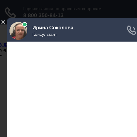
Не официальный справочник государственных
учреждений
Не официальный справочник государственных
учреждений
Задать вопрос юристу
Администрации
Бланки
МВД
Миграционные службы
МФЦ
Налоговые инспекции
Нотариусы
Почта
Прокуратура
Судебные приставы
Суды
Трудовые инспекции
Задать вопрос юристу