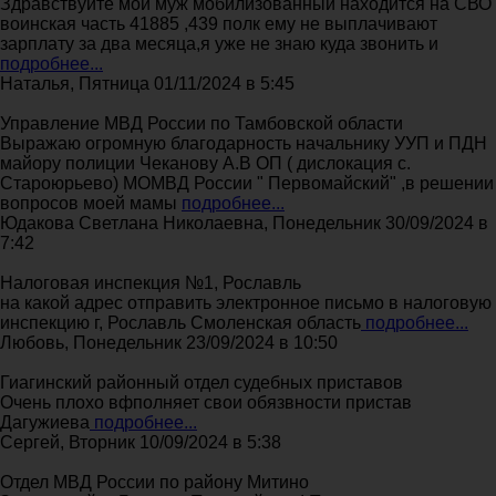
Здравствуйте мой муж мобилизованный находится на СВО
воинская часть 41885 ,439 полк ему не выплачивают
зарплату за два месяца,я уже не знаю куда звонить и
подробнее...
Наталья, Пятница 01/11/2024 в 5:45
Управление МВД России по Тамбовской области
Выражаю огромную благодарность начальнику УУП и ПДН
майору полиции Чеканову А.В ОП ( дислокация с.
Староюрьево) МОМВД России " Первомайский" ,в решении
вопросов моей мамы
подробнее...
Юдакова Светлана Николаевна, Понедельник 30/09/2024 в
7:42
Налоговая инспекция №1, Рославль
на какой адрес отправить электронное письмо в налоговую
инспекцию г, Рославль Смоленская область
подробнее...
Любовь, Понедельник 23/09/2024 в 10:50
Гиагинский районный отдел судебных приставов
Очень плохо вфполняет свои обязвности пристав
Дагужиева
подробнее...
Сергей, Вторник 10/09/2024 в 5:38
Отдел МВД России по району Митино