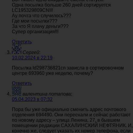
Одна посылка больше 260 дней сортируется
LC195329809CN!!!
Ау почта что случилось???
Где мои посылки???
За что Я плачу деньги???
Супер организация!!!
Ответить
Сергей
:
10.02.2024 в 22:19
Посылка ld298736821cn зависла в сортировочном
центре 693960 уже неделю, почему?
Ответить
валентина потапова
:
05.04.2023 в 07:32
Пора бы уже официально сменить адрес почтового
отделения 694490. Они переехали и сейчас работают
по новому адресу – улица Ленина, 27, в бывшем
помещении редакции САХАЛИНСКИЙ НЕФТЯНИК. И,
конечно же, следует указать их номер телефона, если