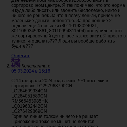
Две недели посылка 80088992568506 висит в
сортировочном центре. Я так понимаю, что это норма
и куда либо писать или звонить бесполезно, никто и
ничего не решает. За что я плачу деньги, причем не
маленькие деньги, непонятно. За прошедшие 2
недели еще 4 посылки (80110193024021;
80110693459361; 80110994311504) поступило в этот
же сортировочный центр, все так же висит. Я просто в
тупике, что делать??? Люди вы вообще работать
будите???
Ответить
Константин
:
05.03.2024 в 15:16
С 14 февраля 2024 года лежит 5+1 посылки в
сортировке LC257968790CN
LC264609934CN
LC264051589CN
RM566453985HK
LQ019682442CN
LC276429869CN
Горячая линия толком ни чего не решает.
Приложение тоже не мычит не делится.
Бот пишет одно ожидайте смены статуса.