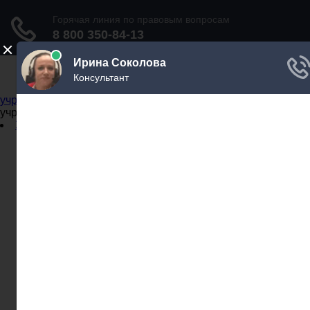
Не официальный справочник государственных
учреждений
Не официальный справочник государственных
учреждений
Задать вопрос юристу
Администрации
Бланки
МВД
Миграционные службы
МФЦ
Налоговые инспекции
Нотариусы
Почта
Прокуратура
Судебные приставы
Суды
Трудовые инспекции
Задать вопрос юристу