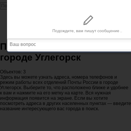
Главная
Почта
Сахалинская область
Почтовые отделения в городе Углегорск
Почтовые отделения в
городе Углегорск
Объектов: 3
Здесь вы можете узнать адреса, номера телефонов и
режим работы всех отделений Почты России в городе
Углегорск. Выберите то, что расположено ближе и удобнее
к вам и нажмите на его метку на карте. Вся нужная
информация появится на экране. Если вы хотите
посмотреть адреса в других населенных пунктах — введите
название интересующего вас города в поиск.