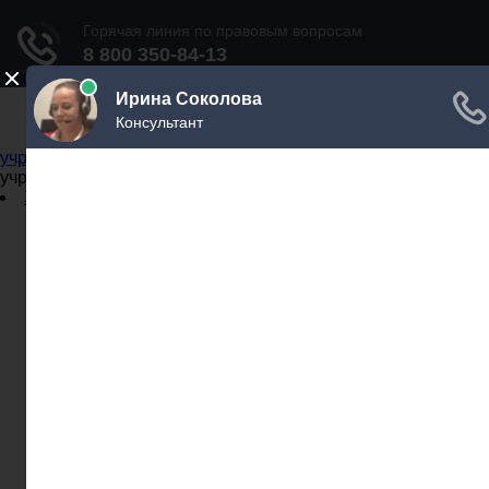
Не официальный справочник государственных
учреждений
Не официальный справочник государственных
учреждений
Задать вопрос юристу
Администрации
Бланки
МВД
Миграционные службы
МФЦ
Налоговые инспекции
Нотариусы
Почта
Прокуратура
Судебные приставы
Суды
Трудовые инспекции
Задать вопрос юристу