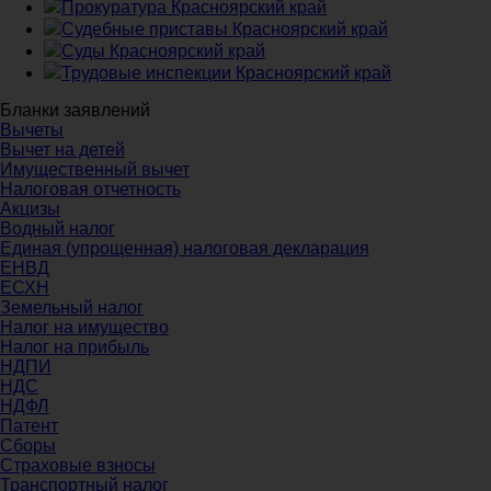
Прокуратура Красноярский край
Судебные приставы Красноярский край
Суды Красноярский край
Трудовые инспекции Красноярский край
Бланки заявлений
Вычеты
Вычет на детей
Имущественный вычет
Налоговая отчетность
Акцизы
Водный налог
Единая (упрощенная) налоговая декларация
ЕНВД
ЕСХН
Земельный налог
Налог на имущество
Налог на прибыль
НДПИ
НДС
НДФЛ
Патент
Сборы
Страховые взносы
Транспортный налог