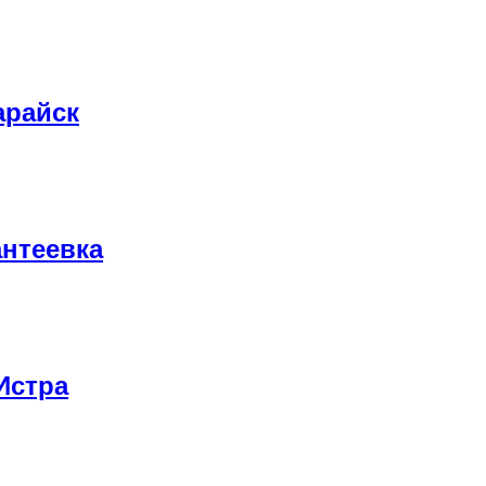
арайск
антеевка
Истра