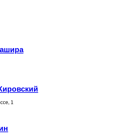
Кашира
Кировский
ссе, 1
ин