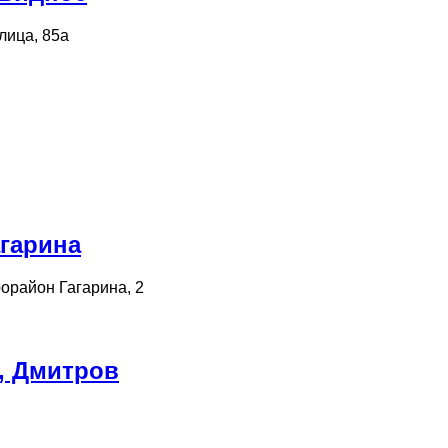
лица, 85а
агарина
орайон Гагарина, 2
, Дмитров