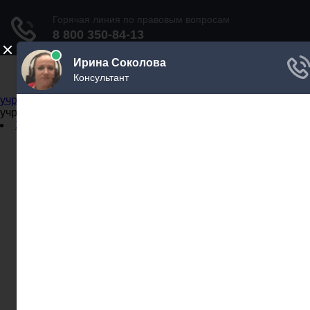
Не официальный справочник государственных
учреждений
Не официальный справочник государственных
учреждений
Задать вопрос юристу
Администрации
Бланки
МВД
Миграционные службы
МФЦ
Налоговые инспекции
Нотариусы
Почта
Прокуратура
Судебные приставы
Суды
Трудовые инспекции
Задать вопрос юристу