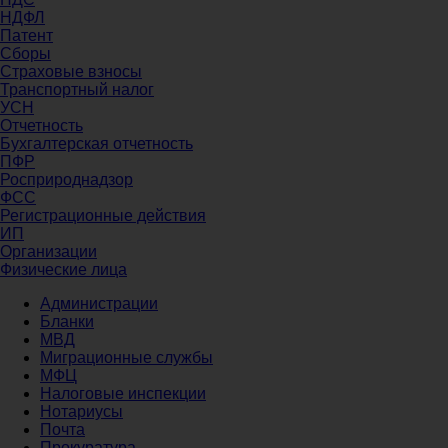
НДФЛ
Патент
Сборы
Страховые взносы
Транспортный налог
УСН
Отчетность
Бухгалтерская отчетность
ПФР
Росприроднадзор
ФСС
Регистрационные действия
ИП
Организации
Физические лица
Администрации
Бланки
МВД
Миграционные службы
МФЦ
Налоговые инспекции
Нотариусы
Почта
Прокуратура