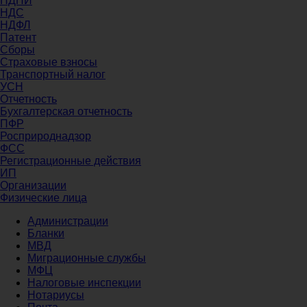
НДПИ
НДС
НДФЛ
Патент
Сборы
Страховые взносы
Транспортный налог
УСН
Отчетность
Бухгалтерская отчетность
ПФР
Росприроднадзор
ФСС
Регистрационные действия
ИП
Организации
Физические лица
Администрации
Бланки
МВД
Миграционные службы
МФЦ
Налоговые инспекции
Нотариусы