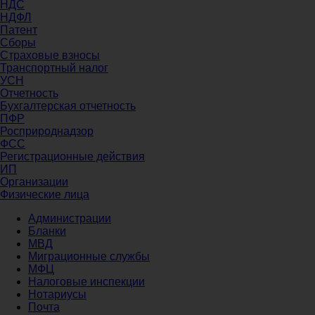
НДС
НДФЛ
Патент
Сборы
Страховые взносы
Транспортный налог
УСН
Отчетность
Бухгалтерская отчетность
ПФР
Росприроднадзор
ФСС
Регистрационные действия
ИП
Организации
Физические лица
Администрации
Бланки
МВД
Миграционные службы
МФЦ
Налоговые инспекции
Нотариусы
Почта