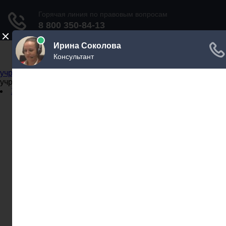
Не официальный справочник государственных
учреждений
Не официальный справочник государственных
учреждений
Задать вопрос юристу
Администрации
Бланки
МВД
Миграционные службы
МФЦ
Налоговые инспекции
Нотариусы
Почта
Прокуратура
Судебные приставы
Суды
Трудовые инспекции
Задать вопрос юристу