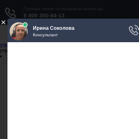
Не официальный справочник государственных
учреждений
Не официальный справочник государственных
учреждений
Задать вопрос юристу
Администрации
Бланки
МВД
Миграционные службы
МФЦ
Налоговые инспекции
Нотариусы
Почта
Прокуратура
Судебные приставы
Суды
Трудовые инспекции
Задать вопрос юристу