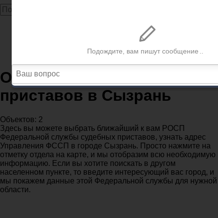
Главная
Судебные приставы
Самарская область
Отделения судебных приставов в Сызрань
Отделения судебных
приставов в Сызрань
Объектов: 2
Здесь вы можете выбрать ближайший к вам РОСП
Федеральной службы судебных приставов, узнать адрес
Управления ФССП в городе Сызрань. Просто нажмите на
отметку отдела на карте, и мы отобразим всю необходимую
информацию. Если вы хотите поискать в другом
населенном пункте, то введите интересующий вас город, и
мы покажем данные этой Федеральной службы для нужной
области.