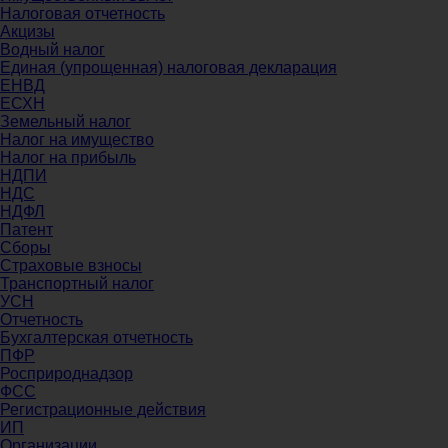
Налоговая отчетность
Акцизы
Водный налог
Единая (упрощенная) налоговая декларация
ЕНВД
ЕСХН
Земельный налог
Налог на имущество
Налог на прибыль
НДПИ
НДС
НДФЛ
Патент
Сборы
Страховые взносы
Транспортный налог
УСН
Отчетность
Бухгалтерская отчетность
ПФР
Росприроднадзор
ФСС
Регистрационные действия
ИП
Организации