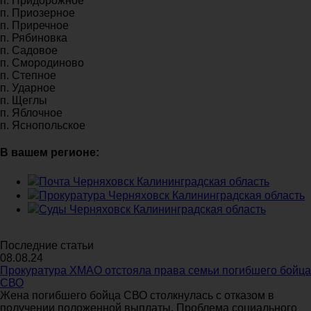
п. Придорожное
п. Приозерное
п. Приречное
п. Рябиновка
п. Садовое
п. Смородиново
п. Степное
п. Ударное
п. Щеглы
п. Яблочное
п. Яснопольское
В вашем регионе:
Почта Черняховск Калининградская область
Прокуратура Черняховск Калининградская область
Суды Черняховск Калининградская область
Последние статьи
08.08.24
Прокуратура ХМАО отстояла права семьи погибшего бойца
СВО
Жена погибшего бойца СВО столкнулась с отказом в
получении положенной выплаты. Проблема социального