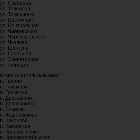
ул. Суворова
ул. Тельмана
ул. Тимошенко
ул. Цветочная
ул. Центральная
ул. Чайковского
ул. Чернышевского
ул. Чкалова
ул. Шептуна
ул. Школьная
ул. Элеваторная
ул.Тенистая
Каменский сельский округ
п. Ганино
п. Глушково
п. Гремячье
п. Державино
п. Доваторовка
п. Ельники
п. Жаворонково
п. Кабаново
п. Каменское
п. Красная Горка
п. Краснооктябрьское