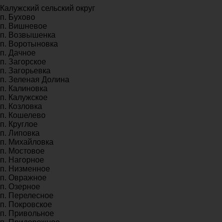
Калужский сельский округ
п. Бухово
п. Вишневое
п. Возвышенка
п. Воротыновка
п. Дачное
п. Загорское
п. Загорьевка
п. Зеленая Долина
п. Калиновка
п. Калужское
п. Козловка
п. Кошелево
п. Круглое
п. Липовка
п. Михайловка
п. Мостовое
п. Нагорное
п. Низменное
п. Овражное
п. Озерное
п. Перелесное
п. Покровское
п. Привольное