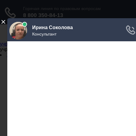
Не официальный справочник государственных
учреждений
Не официальный справочник государственных
учреждений
Задать вопрос юристу
Администрации
Бланки
МВД
Миграционные службы
МФЦ
Налоговые инспекции
Нотариусы
Почта
Прокуратура
Судебные приставы
Суды
Трудовые инспекции
Задать вопрос юристу