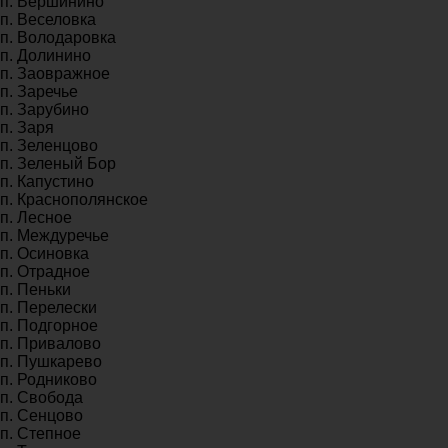
п. Вершинино
п. Веселовка
п. Володаровка
п. Долинино
п. Заовражное
п. Заречье
п. Зарубино
п. Заря
п. Зеленцово
п. Зеленый Бор
п. Капустино
п. Краснополянское
п. Лесное
п. Междуречье
п. Осиновка
п. Отрадное
п. Пеньки
п. Перелески
п. Подгорное
п. Привалово
п. Пушкарево
п. Родниково
п. Свобода
п. Сенцово
п. Степное