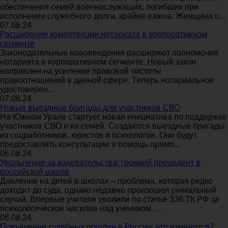
обеспечения семей военнослужащих, погибших при
исполнении служебного долга, крайне важна. Женщина о...
07.08.24
Расширение компетенции нотариата в корпоративном
сегменте
Законодательные нововведения расширяют полномочия
нотариата в корпоративном сегменте. Новый закон
направлен на усиление правовой чистоты
правоотношений в данной сфере. Теперь нотариальное
удостоверен...
07.08.24
Новые выездные бригады для участников СВО
На Южном Урале стартует новая инициатива по поддержке
участников СВО и их семей. Создаются выездные бригады
из соцработников, юристов и психологов. Они будут
предоставлять консультации и помощь прямо...
06.08.24
Увольнение за издевательства: громкий прецедент в
российской школе
Давление на детей в школах – проблема, которая редко
доходит до суда, однако недавно произошел уникальный
случай. Впервые учителя уволили по статье 336 ТК РФ за
психологическое насилие над учеником. ...
06.08.24
Повышение судебных пошлин в России: что изменится?