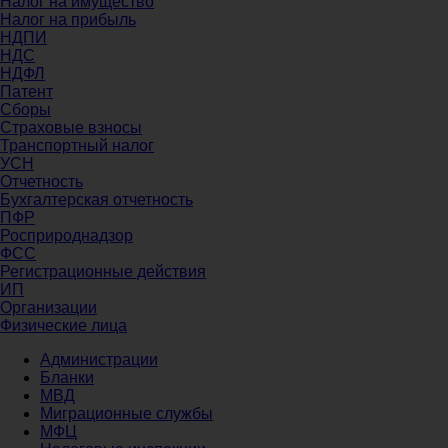
Налог на имущество
Налог на прибыль
НДПИ
НДС
НДФЛ
Патент
Сборы
Страховые взносы
Транспортный налог
УСН
Отчетность
Бухгалтерская отчетность
ПФР
Росприроднадзор
ФСС
Регистрационные действия
ИП
Организации
Физические лица
Администрации
Бланки
МВД
Миграционные службы
МФЦ