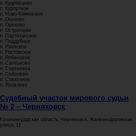
п. Кудрявцево
п. Курортное
п. Ново-Каменское
п. Окунево
п. Орехово
п. Острогорки
п. Партизанское
п. Поддубное
п. Раевское
п. Ростовское
п. Рябиновое
п. Салтыково
п. Сиреневка
п. Соболево
п. Совхозное
п. Яковлево
Судебный участок мирового судьи
№ 2 – Черняховск
Калининградская область, Черняховск, Железнодорожная
улица, 11