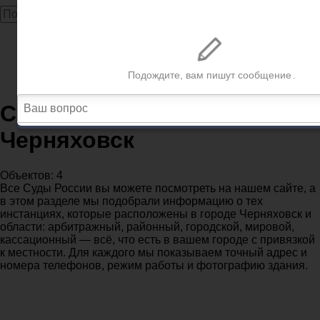
Главная
Суды
Калининградская область
Судебные участки в городе Черняховск
Судебные участки в городе
Черняховск
Объектов: 4
Все Суды России вы можете посмотреть на нашем сайте, а
в этом разделе мы подобрали информацию о тех
инстанциях, которые расположены в городе Черняховск и
области: арбитражный, районный, городской, мировой,
кассационный — всё, что есть в вашем городе с привязкой
к местности. Для каждого мы показываем точный адрес и
номера телефонов, режим работы и фотографию здания.