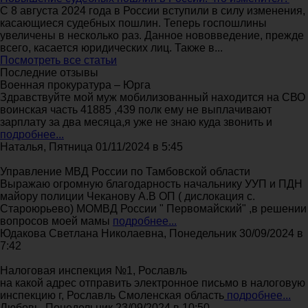
С 8 августа 2024 года в России вступили в силу изменения,
касающиеся судебных пошлин. Теперь госпошлины
увеличены в несколько раз. Данное нововведение, прежде
всего, касается юридических лиц. Также в...
Посмотреть все статьи
Последние отзывы
Военная прокуратура – Юрга
Здравствуйте мой муж мобилизованный находится на СВО
воинская часть 41885 ,439 полк ему не выплачивают
зарплату за два месяца,я уже не знаю куда звонить и
подробнее...
Наталья, Пятница 01/11/2024 в 5:45
Управление МВД России по Тамбовской области
Выражаю огромную благодарность начальнику УУП и ПДН
майору полиции Чеканову А.В ОП ( дислокация с.
Староюрьево) МОМВД России " Первомайский" ,в решении
вопросов моей мамы
подробнее...
Юдакова Светлана Николаевна, Понедельник 30/09/2024 в
7:42
Налоговая инспекция №1, Рославль
на какой адрес отправить электронное письмо в налоговую
инспекцию г, Рославль Смоленская область
подробнее...
Любовь, Понедельник 23/09/2024 в 10:50