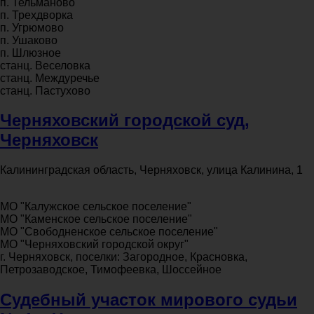
п. Тельманово
п. Трехдворка
п. Угрюмово
п. Ушаково
п. Шлюзное
станц. Веселовка
станц. Междуречье
станц. Пастухово
Черняховский городской суд,
Черняховск
Калининградская область, Черняховск, улица Калинина, 1
МО "Калужское сельское поселение"
МО "Каменское сельское поселение"
МО "Свободненское сельское поселение"
МО "Черняховский городской округ"
г. Черняховск, поселки: Загородное, Красновка,
Петрозаводское, Тимофеевка, Шоссейное
Судебный участок мирового судьи