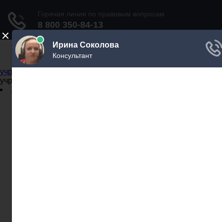
Не официальный справочник государственных
учреждений
Не официальный справочник государственных
учреждений
Задать вопрос юристу
Администрации
Бланки
МВД
Миграционные службы
МФЦ
Налоговые инспекции
Нотариусы
Почта
Прокуратура
Судебные приставы
Суды
Трудовые инспекции
Задать вопрос юристу