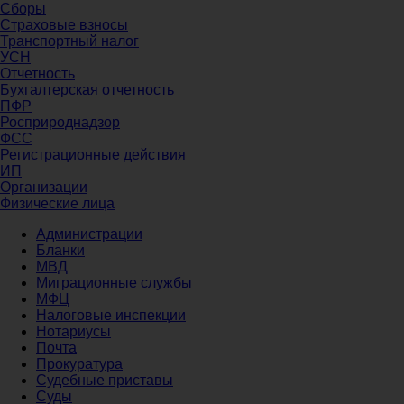
Сборы
Страховые взносы
Транспортный налог
УСН
Отчетность
Бухгалтерская отчетность
ПФР
Росприроднадзор
ФСС
Регистрационные действия
ИП
Организации
Физические лица
Администрации
Бланки
МВД
Миграционные службы
МФЦ
Налоговые инспекции
Нотариусы
Почта
Прокуратура
Судебные приставы
Суды