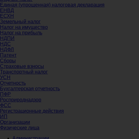
Единая (упрощенная) налоговая декларация
ЕНВД
ЕСХН
Земельный налог
Налог на имущество
Налог на прибыль
НДПИ
НДС
НДФЛ
Патент
Сборы
Страховые взносы
Транспортный налог
УСН
Отчетность
Бухгалтерская отчетность
ПФР
Росприроднадзор
ФСС
Регистрационные действия
ИП
Организации
Физические лица
Администрации