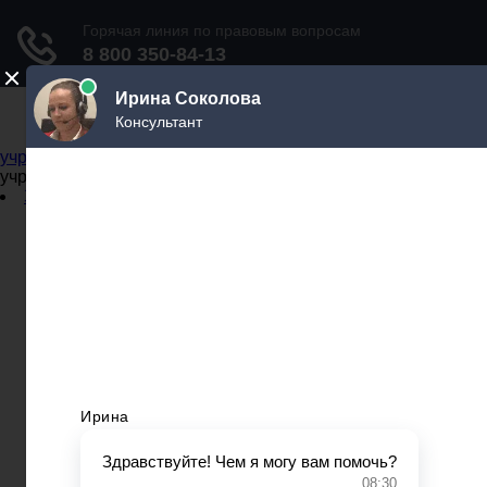
Не официальный справочник государственных
учреждений
Не официальный справочник государственных
учреждений
Задать вопрос юристу
Администрации
Бланки
МВД
Миграционные службы
МФЦ
Налоговые инспекции
Нотариусы
Почта
Прокуратура
Судебные приставы
Суды
Трудовые инспекции
Задать вопрос юристу