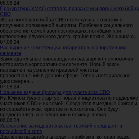
08.08.24
Прокуратура ХМАО отстояла права семьи погибшего бойца
СВО
Жена погибшего бойца СВО столкнулась с отказом в
получении положенной выплаты. Проблема социального
обеспечения семей военнослужащих, погибших при
исполнении служебного долга, крайне важна. Женщина о...
07.08.24
Расширение компетенции нотариата в корпоративном
сегменте
Законодательные нововведения расширяют полномочия
нотариата в корпоративном сегменте. Новый закон
направлен на усиление правовой чистоты
правоотношений в данной сфере. Теперь нотариальное
удостоверен...
07.08.24
Новые выездные бригады для участников СВО
На Южном Урале стартует новая инициатива по поддержке
участников СВО и их семей. Создаются выездные бригады
из соцработников, юристов и психологов. Они будут
предоставлять консультации и помощь прямо...
06.08.24
Увольнение за издевательства: громкий прецедент в
российской школе
Давление на детей в школах – проблема, которая редко