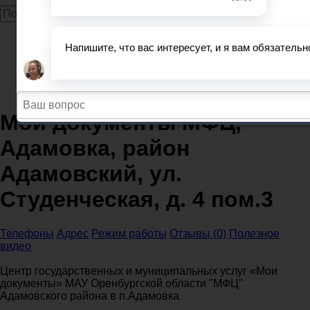
Главная
МФЦ
Оренбургская область
Мои документы МФЦ, Адамовка, район Адамовский,
ул. Студенческая, д. 4 пом.3
Мои документы МФЦ,
Адамовка, район
Адамовский, ул.
Студенческая, д. 4 пом.3
Телефоны
Адрес
Режим работы
Отзывы (0)
Полезное
видео
Центр государственных и муниципальных услуг «Мои
документы» МАУ Оренбургской области "МФЦ"
Адамовского района в п.Адамовка