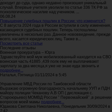
доходит до суда, однако недавно произошел уникальный
случай. Впервые учителя уволили по статье 336 ТК РФ за
психологическое насилие над учеником. ...
06.08.24
Повышение судебных пошлин в России: что изменится?
С 8 августа 2024 года в России вступили в силу изменения,
касающиеся судебных пошлин. Теперь госпошлины
увеличены в несколько раз. Данное нововведение, прежде
всего, касается юридических лиц. Также в...
Посмотреть все статьи
Последние отзывы
Военная прокуратура – Юрга
Здравствуйте мой муж мобилизованный находится на СВО
воинская часть 41885 ,439 полк ему не выплачивают
зарплату за два месяца,я уже не знаю куда звонить и
подробнее...
Наталья, Пятница 01/11/2024 в 5:45
Управление МВД России по Тамбовской области
Выражаю огромную благодарность начальнику УУП и ПДН
майору полиции Чеканову А.В ОП ( дислокация с.
Староюрьево) МОМВД России " Первомайский" ,в решении
вопросов моей мамы
подробнее...
Юдакова Светлана Николаевна, Понедельник 30/09/2024 в
7:42