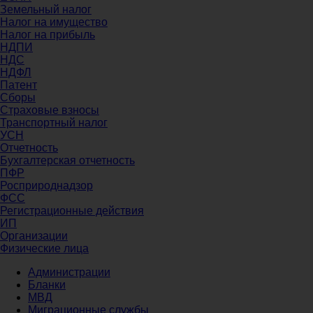
Земельный налог
Налог на имущество
Налог на прибыль
НДПИ
НДС
НДФЛ
Патент
Сборы
Страховые взносы
Транспортный налог
УСН
Отчетность
Бухгалтерская отчетность
ПФР
Росприроднадзор
ФСС
Регистрационные действия
ИП
Организации
Физические лица
Администрации
Бланки
МВД
Миграционные службы