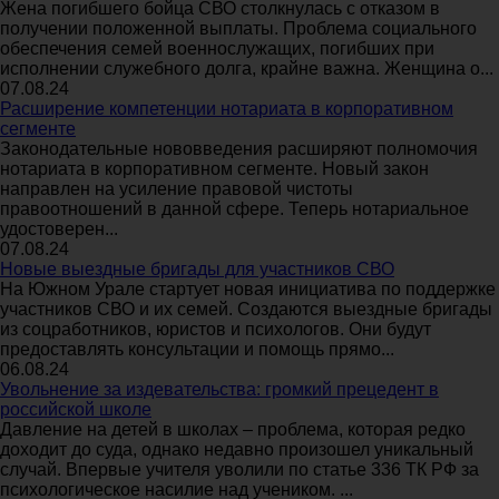
Жена погибшего бойца СВО столкнулась с отказом в
получении положенной выплаты. Проблема социального
обеспечения семей военнослужащих, погибших при
исполнении служебного долга, крайне важна. Женщина о...
07.08.24
Расширение компетенции нотариата в корпоративном
сегменте
Законодательные нововведения расширяют полномочия
нотариата в корпоративном сегменте. Новый закон
направлен на усиление правовой чистоты
правоотношений в данной сфере. Теперь нотариальное
удостоверен...
07.08.24
Новые выездные бригады для участников СВО
На Южном Урале стартует новая инициатива по поддержке
участников СВО и их семей. Создаются выездные бригады
из соцработников, юристов и психологов. Они будут
предоставлять консультации и помощь прямо...
06.08.24
Увольнение за издевательства: громкий прецедент в
российской школе
Давление на детей в школах – проблема, которая редко
доходит до суда, однако недавно произошел уникальный
случай. Впервые учителя уволили по статье 336 ТК РФ за
психологическое насилие над учеником. ...