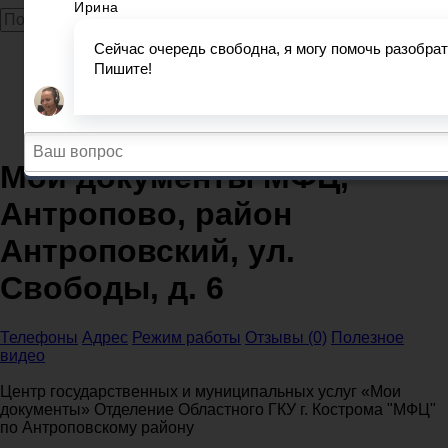
Главная
МФЦ
Костромская область
Мои документы МФЦ, Антропово, район
Антроповский, ул. Свободы, д. 6
Мои документы МФЦ,
Антропово, район
Антроповский, ул.
Свободы, д. 6
Телефоны
Адрес
Режим работы
Отзывы (0)
Полезное
видео
Центр государственных и муниципальных услуг «Мои
документы» Отделение Областного ГКУ г. Кострома "МФЦ"
по Антроповскому району