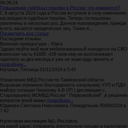
06.08.24
Повышение судебных пошлин в России: что изменится?
С 8 августа 2024 года в России вступили в силу изменения,
касающиеся судебных пошлин. Теперь госпошлины
увеличены в несколько раз. Данное нововведение, прежде
всего, касается юридических лиц. Также в...
Посмотреть все статьи
Последние отзывы
Военная прокуратура – Юрга
Здравствуйте мой муж мобилизованный находится на СВО
воинская часть 41885 ,439 полк ему не выплачивают
зарплату за два месяца,я уже не знаю куда звонить и
подробнее...
Наталья, Пятница 01/11/2024 в 5:45
Управление МВД России по Тамбовской области
Выражаю огромную благодарность начальнику УУП и ПДН
майору полиции Чеканову А.В ОП ( дислокация с.
Староюрьево) МОМВД России " Первомайский" ,в решении
вопросов моей мамы
подробнее...
Юдакова Светлана Николаевна, Понедельник 30/09/2024 в
7:42
Налоговая инспекция №1, Рославль
на какой адрес отправить электронное письмо в налоговую