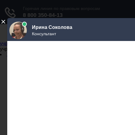
Не официальный справочник государственных
учреждений
Не официальный справочник государственных
учреждений
Задать вопрос юристу
Администрации
Бланки
МВД
Миграционные службы
МФЦ
Налоговые инспекции
Нотариусы
Почта
Прокуратура
Судебные приставы
Суды
Трудовые инспекции
Задать вопрос юристу