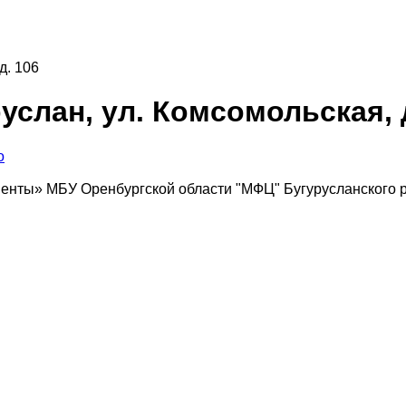
д. 106
слан, ул. Комсомольская, д
о
енты» МБУ Оренбургской области "МФЦ" Бугурусланского р