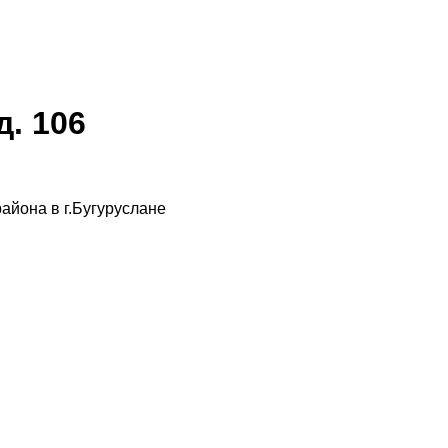
. 106
айона в г.Бугуруслане