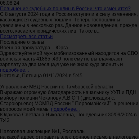
06.08.24
Повышение судебных пошлин в России: что изменится?
С 8 августа 2024 года в России вступили в силу изменения,
касающиеся судебных пошлин. Теперь госпошлины
увеличены в несколько раз. Данное нововведение, прежде
всего, касается юридических лиц. Также в...
Посмотреть все статьи
Последние отзывы
Военная прокуратура – Юрга
Здравствуйте мой муж мобилизованный находится на СВО
воинская часть 41885 ,439 полк ему не выплачивают
зарплату за два месяца,я уже не знаю куда звонить и
подробнее...
Наталья, Пятница 01/11/2024 в 5:45
Управление МВД России по Тамбовской области
Выражаю огромную благодарность начальнику УУП и ПДН
майору полиции Чеканову А.В ОП ( дислокация с.
Староюрьево) МОМВД России " Первомайский" ,в решении
вопросов моей мамы
подробнее...
Юдакова Светлана Николаевна, Понедельник 30/09/2024 в
7:42
Налоговая инспекция №1, Рославль
на какой адрес отправить электронное письмо в налоговую