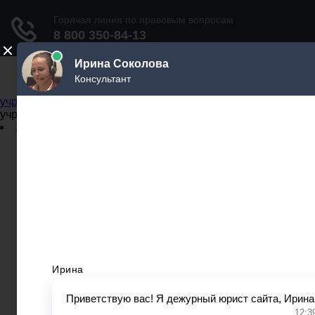
Не официальный справочник государственных
учреждений
Не официальный справочник государственных
учреждений
Задать вопрос юристу
Администрации
Бланки
МВД
Миграционные службы
МФЦ
Налоговые инспекции
Нотариусы
Почта
Прокуратура
Судебные приставы
Суды
Трудовые инспекции
Задать вопрос юристу