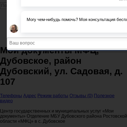
Главная
МФЦ
Ростовская область
Мои документы МФЦ, Дубовское, район Дубовский,
ул. Садовая, д. 107
Мои документы МФЦ,
Дубовское, район
Дубовский, ул. Садовая, д.
107
Телефоны
Адрес
Режим работы
Отзывы (0)
Полезное
видео
Центр государственных и муниципальных услуг «Мои
документы» Отделение МБУ Дубовского района Ростовской
области «МФЦ» в с. Дубовское