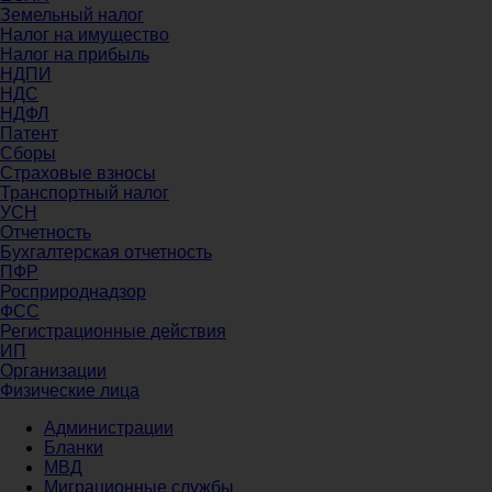
Земельный налог
Налог на имущество
Налог на прибыль
НДПИ
НДС
НДФЛ
Патент
Сборы
Страховые взносы
Транспортный налог
УСН
Отчетность
Бухгалтерская отчетность
ПФР
Росприроднадзор
ФСС
Регистрационные действия
ИП
Организации
Физические лица
Администрации
Бланки
МВД
Миграционные службы