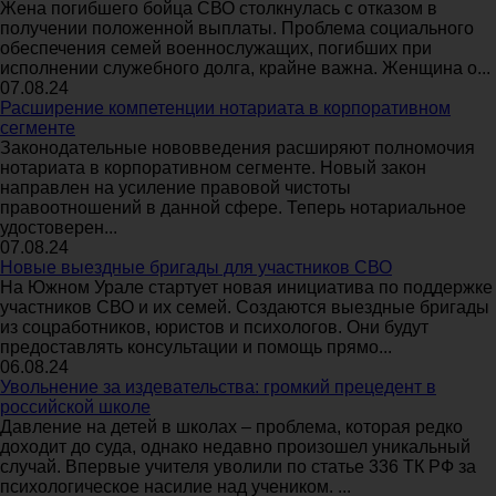
Жена погибшего бойца СВО столкнулась с отказом в
получении положенной выплаты. Проблема социального
обеспечения семей военнослужащих, погибших при
исполнении служебного долга, крайне важна. Женщина о...
07.08.24
Расширение компетенции нотариата в корпоративном
сегменте
Законодательные нововведения расширяют полномочия
нотариата в корпоративном сегменте. Новый закон
направлен на усиление правовой чистоты
правоотношений в данной сфере. Теперь нотариальное
удостоверен...
07.08.24
Новые выездные бригады для участников СВО
На Южном Урале стартует новая инициатива по поддержке
участников СВО и их семей. Создаются выездные бригады
из соцработников, юристов и психологов. Они будут
предоставлять консультации и помощь прямо...
06.08.24
Увольнение за издевательства: громкий прецедент в
российской школе
Давление на детей в школах – проблема, которая редко
доходит до суда, однако недавно произошел уникальный
случай. Впервые учителя уволили по статье 336 ТК РФ за
психологическое насилие над учеником. ...