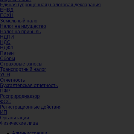
Единая (упрощенная) налоговая декларация
ЕНВД
ЕСХН
Земельный налог
Налог на имущество
Налог на прибыль
НДПИ
НДС
НДФЛ
Патент
Сборы
Страховые взносы
Транспортный налог
УСН
Отчетность
Бухгалтерская отчетность
ПФР
Росприроднадзор
ФСС
Регистрационные действия
ИП
Организации
Физические лица
Администрации