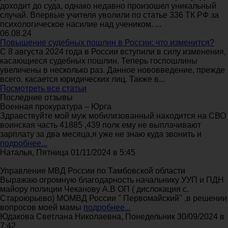
доходит до суда, однако недавно произошел уникальный
случай. Впервые учителя уволили по статье 336 ТК РФ за
психологическое насилие над учеником. ...
06.08.24
Повышение судебных пошлин в России: что изменится?
С 8 августа 2024 года в России вступили в силу изменения,
касающиеся судебных пошлин. Теперь госпошлины
увеличены в несколько раз. Данное нововведение, прежде
всего, касается юридических лиц. Также в...
Посмотреть все статьи
Последние отзывы
Военная прокуратура – Юрга
Здравствуйте мой муж мобилизованный находится на СВО
воинская часть 41885 ,439 полк ему не выплачивают
зарплату за два месяца,я уже не знаю куда звонить и
подробнее...
Наталья, Пятница 01/11/2024 в 5:45
Управление МВД России по Тамбовской области
Выражаю огромную благодарность начальнику УУП и ПДН
майору полиции Чеканову А.В ОП ( дислокация с.
Староюрьево) МОМВД России " Первомайский" ,в решении
вопросов моей мамы
подробнее...
Юдакова Светлана Николаевна, Понедельник 30/09/2024 в
7:42