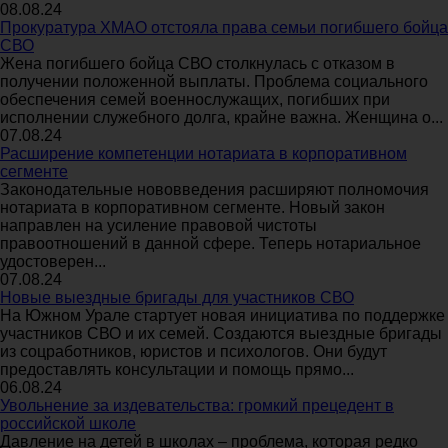
08.08.24
Прокуратура ХМАО отстояла права семьи погибшего бойца
СВО
Жена погибшего бойца СВО столкнулась с отказом в
получении положенной выплаты. Проблема социального
обеспечения семей военнослужащих, погибших при
исполнении служебного долга, крайне важна. Женщина о...
07.08.24
Расширение компетенции нотариата в корпоративном
сегменте
Законодательные нововведения расширяют полномочия
нотариата в корпоративном сегменте. Новый закон
направлен на усиление правовой чистоты
правоотношений в данной сфере. Теперь нотариальное
удостоверен...
07.08.24
Новые выездные бригады для участников СВО
На Южном Урале стартует новая инициатива по поддержке
участников СВО и их семей. Создаются выездные бригады
из соцработников, юристов и психологов. Они будут
предоставлять консультации и помощь прямо...
06.08.24
Увольнение за издевательства: громкий прецедент в
российской школе
Давление на детей в школах – проблема, которая редко