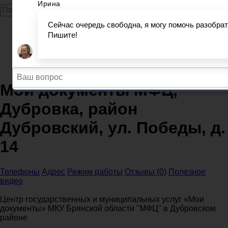
Главная
МФЦ
Брянская область
Мои документы МФЦ, Дубровка, район Дубровский,
ул. Победы, д. 14
Мои документы МФЦ,
Дубровка, район
Дубровский, ул. Победы, д.
14
Телефоны
Адрес
Режим работы
Отзывы (0)
Полезное
видео
Центр государственных и муниципальных услуг «Мои
документы» МКУ Брянской области "МФЦ" в Дубровском
районе