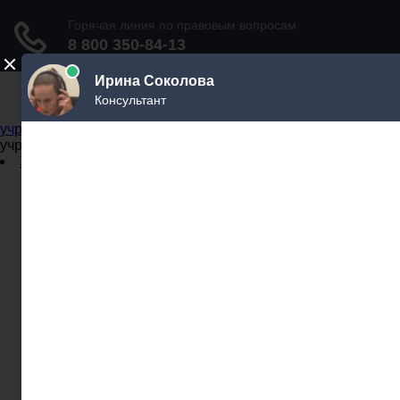
Не официальный справочник государственных
учреждений
Не официальный справочник государственных
учреждений
Задать вопрос юристу
Администрации
Бланки
МВД
Миграционные службы
МФЦ
Налоговые инспекции
Нотариусы
Почта
Прокуратура
Судебные приставы
Суды
Трудовые инспекции
Задать вопрос юристу