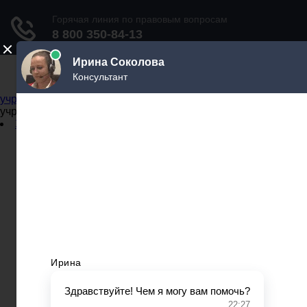
Не официальный справочник государственных
учреждений
Не официальный справочник государственных
учреждений
Задать вопрос юристу
Администрации
Бланки
МВД
Миграционные службы
МФЦ
Налоговые инспекции
Нотариусы
Почта
Прокуратура
Судебные приставы
Суды
Трудовые инспекции
Задать вопрос юристу