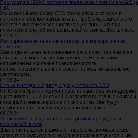
Прокуратура ХМАО отстояла права семьи погибшего бойца
СВО
Жена погибшего бойца СВО столкнулась с отказом в
получении положенной выплаты. Проблема социального
обеспечения семей военнослужащих, погибших при
исполнении служебного долга, крайне важна. Женщина о...
07.08.24
Расширение компетенции нотариата в корпоративном
сегменте
Законодательные нововведения расширяют полномочия
нотариата в корпоративном сегменте. Новый закон
направлен на усиление правовой чистоты
правоотношений в данной сфере. Теперь нотариальное
удостоверен...
07.08.24
Новые выездные бригады для участников СВО
На Южном Урале стартует новая инициатива по поддержке
участников СВО и их семей. Создаются выездные бригады
из соцработников, юристов и психологов. Они будут
предоставлять консультации и помощь прямо...
06.08.24
Увольнение за издевательства: громкий прецедент в
российской школе
Давление на детей в школах – проблема, которая редко
доходит до суда, однако недавно произошел уникальный