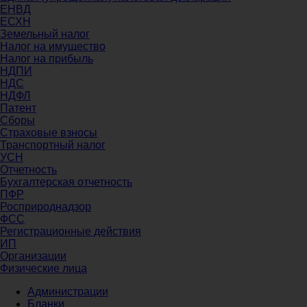
ЕНВД
ЕСХН
Земельный налог
Налог на имущество
Налог на прибыль
НДПИ
НДС
НДФЛ
Патент
Сборы
Страховые взносы
Транспортный налог
УСН
Отчетность
Бухгалтерская отчетность
ПФР
Росприроднадзор
ФСС
Регистрационные действия
ИП
Организации
Физические лица
Администрации
Бланки