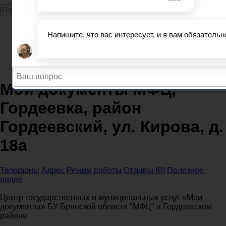
Главная
МФЦ
Брянская область
Мои документы МФЦ, Гордеевка, район Гордеевский,
ул. Кирова, д. 18а
Мои документы МФЦ,
Гордеевка, район
Гордеевский, ул. Кирова, д.
18а
Телефоны
Адрес
Режим работы
Отзывы (0)
Полезное
видео
Центр государственных и муниципальных услуг «Мои
документы» БУ Брянской области "МФЦ" в Гордеевском
районе