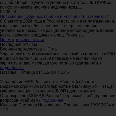
случай. Впервые учителя уволили по статье 336 ТК РФ за
психологическое насилие над учеником. ...
06.08.24
Повышение судебных пошлин в России: что изменится?
С 8 августа 2024 года в России вступили в силу изменения,
касающиеся судебных пошлин. Теперь госпошлины
увеличены в несколько раз. Данное нововведение, прежде
всего, касается юридических лиц. Также в...
Посмотреть все статьи
Последние отзывы
Военная прокуратура – Юрга
Здравствуйте мой муж мобилизованный находится на СВО
воинская часть 41885 ,439 полк ему не выплачивают
зарплату за два месяца,я уже не знаю куда звонить и
подробнее...
Наталья, Пятница 01/11/2024 в 5:45
Управление МВД России по Тамбовской области
Выражаю огромную благодарность начальнику УУП и ПДН
майору полиции Чеканову А.В ОП ( дислокация с.
Староюрьево) МОМВД России " Первомайский" ,в решении
вопросов моей мамы
подробнее...
Юдакова Светлана Николаевна, Понедельник 30/09/2024 в
7:42