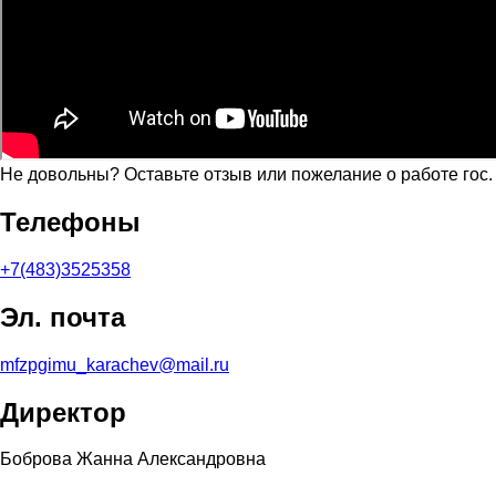
Не довольны? Оставьте отзыв или пожелание о работе гос
Телефоны
+7(483)3525358
Эл. почта
mfzpgimu_karachev@mail.ru
Директор
Боброва Жанна Александровна