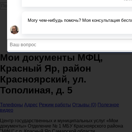
Главная
МФЦ
Самарская область
МФЦ Красный Яр
Мои документы МФЦ, Красный Яр, район
Красноярский, ул. Тополиная, д. 5
Мои документы МФЦ,
Красный Яр, район
Красноярский, ул.
Тополиная, д. 5
Телефоны
Адрес
Режим работы
Отзывы (0)
Полезное
видео
Центр государственных и муниципальных услуг «Мои
документы» Отделение № 1 МБУ Красноярского района
"МФЦ" с.п. Красный Яр Самарской области