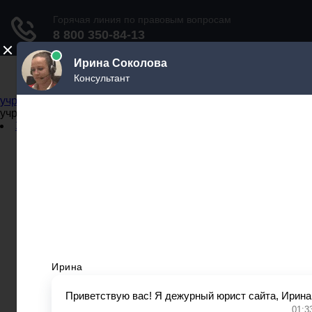
Не официальный справочник государственных
учреждений
Не официальный справочник государственных
учреждений
Задать вопрос юристу
Администрации
Бланки
МВД
Миграционные службы
МФЦ
Налоговые инспекции
Нотариусы
Почта
Прокуратура
Судебные приставы
Суды
Трудовые инспекции
Задать вопрос юристу