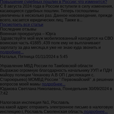
Повышение судебных пошлин в России: что изменится?
С 8 августа 2024 года в России вступили в силу изменения,
касающиеся судебных пошлин. Теперь госпошлины
увеличены в несколько раз. Данное нововведение, прежде
всего, касается юридических лиц. Также в...
Посмотреть все статьи
Последние отзывы
Военная прокуратура – Юрга
Здравствуйте мой муж мобилизованный находится на СВО
воинская часть 41885 ,439 полк ему не выплачивают
зарплату за два месяца,я уже не знаю куда звонить и
подробнее...
Наталья, Пятница 01/11/2024 в 5:45
Управление МВД России по Тамбовской области
Выражаю огромную благодарность начальнику УУП и ПДН
майору полиции Чеканову А.В ОП ( дислокация с.
Староюрьево) МОМВД России " Первомайский" ,в решении
вопросов моей мамы
подробнее...
Юдакова Светлана Николаевна, Понедельник 30/09/2024 в
7:42
Налоговая инспекция №1, Рославль
на какой адрес отправить электронное письмо в налоговую
инспекцию г, Рославль Смоленская область
подробнее...