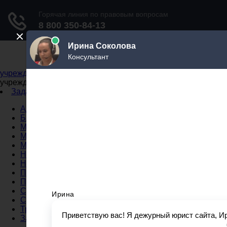
Не официальный справочник государственных
учреждений
Не официальный справочник государственных
учреждений
Задать вопрос юристу
Администрации
Бланки
МВД
Миграционные службы
МФЦ
Налоговые инспекции
Нотариусы
Почта
Прокуратура
Судебные приставы
Суды
Трудовые инспекции
Задать вопрос юристу