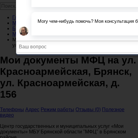
Главная
МФЦ
Брянская область
МФЦ Брянск
Мои документы МФЦ на ул. Красноармейская, Брянск,
ул. Красноармейская, д. 156
Мои документы МФЦ на ул.
Красноармейская, Брянск,
ул. Красноармейская, д.
156
Телефоны
Адрес
Режим работы
Отзывы (0)
Полезное
видео
Центр государственных и муниципальных услуг «Мои
документы» МБУ Брянской области "МФЦ" в Брянском
районе