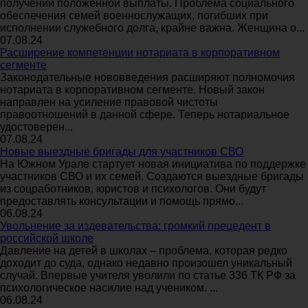
получении положенной выплаты. Проблема социального
обеспечения семей военнослужащих, погибших при
исполнении служебного долга, крайне важна. Женщина о...
07.08.24
Расширение компетенции нотариата в корпоративном
сегменте
Законодательные нововведения расширяют полномочия
нотариата в корпоративном сегменте. Новый закон
направлен на усиление правовой чистоты
правоотношений в данной сфере. Теперь нотариальное
удостоверен...
07.08.24
Новые выездные бригады для участников СВО
На Южном Урале стартует новая инициатива по поддержке
участников СВО и их семей. Создаются выездные бригады
из соцработников, юристов и психологов. Они будут
предоставлять консультации и помощь прямо...
06.08.24
Увольнение за издевательства: громкий прецедент в
российской школе
Давление на детей в школах – проблема, которая редко
доходит до суда, однако недавно произошел уникальный
случай. Впервые учителя уволили по статье 336 ТК РФ за
психологическое насилие над учеником. ...
06.08.24