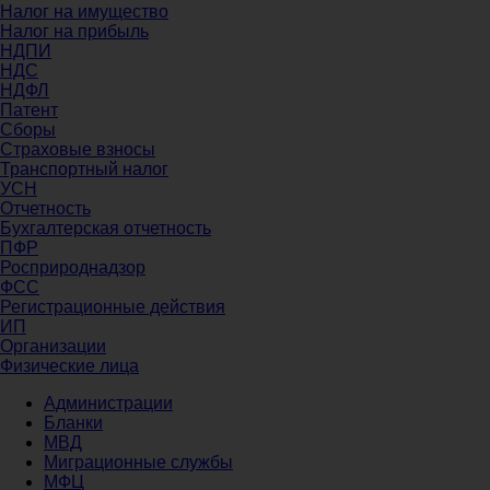
Налог на имущество
Налог на прибыль
НДПИ
НДС
НДФЛ
Патент
Сборы
Страховые взносы
Транспортный налог
УСН
Отчетность
Бухгалтерская отчетность
ПФР
Росприроднадзор
ФСС
Регистрационные действия
ИП
Организации
Физические лица
Администрации
Бланки
МВД
Миграционные службы
МФЦ