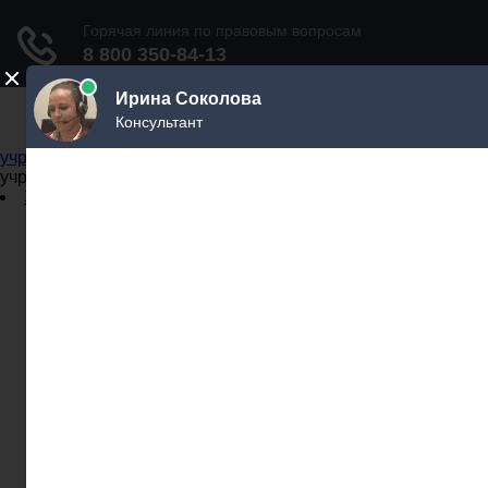
Не официальный справочник государственных
учреждений
Не официальный справочник государственных
учреждений
Задать вопрос юристу
Администрации
Бланки
МВД
Миграционные службы
МФЦ
Налоговые инспекции
Нотариусы
Почта
Прокуратура
Судебные приставы
Суды
Трудовые инспекции
Задать вопрос юристу