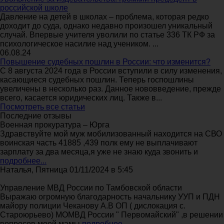
российской школе
Давление на детей в школах – проблема, которая редко
доходит до суда, однако недавно произошел уникальный
случай. Впервые учителя уволили по статье 336 ТК РФ за
психологическое насилие над учеником. ...
06.08.24
Повышение судебных пошлин в России: что изменится?
С 8 августа 2024 года в России вступили в силу изменения,
касающиеся судебных пошлин. Теперь госпошлины
увеличены в несколько раз. Данное нововведение, прежде
всего, касается юридических лиц. Также в...
Посмотреть все статьи
Последние отзывы
Военная прокуратура – Юрга
Здравствуйте мой муж мобилизованный находится на СВО
воинская часть 41885 ,439 полк ему не выплачивают
зарплату за два месяца,я уже не знаю куда звонить и
подробнее...
Наталья, Пятница 01/11/2024 в 5:45
Управление МВД России по Тамбовской области
Выражаю огромную благодарность начальнику УУП и ПДН
майору полиции Чеканову А.В ОП ( дислокация с.
Староюрьево) МОМВД России " Первомайский" ,в решении
вопросов моей мамы
подробнее...