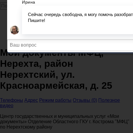
Главная
МФЦ
Костромская область
Мои документы МФЦ, Нерехта, район Нерехтский, ул.
Красноармейская, д. 25
Мои документы МФЦ,
Нерехта, район
Нерехтский, ул.
Красноармейская, д. 25
Телефоны
Адрес
Режим работы
Отзывы (0)
Полезное
видео
Центр государственных и муниципальных услуг «Мои
документы» Отделение Областного ГКУ г. Кострома "МФЦ"
по Нерехтскому району