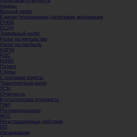
Налоговая отчетность
Акцизы
Водный налог
Единая (упрощенная) налоговая декларация
ЕНВД
ЕСХН
Земельный налог
Налог на имущество
Налог на прибыль
НДПИ
НДС
НДФЛ
Патент
Сборы
Страховые взносы
Транспортный налог
УСН
Отчетность
Бухгалтерская отчетность
ПФР
Росприроднадзор
ФСС
Регистрационные действия
ИП
Организации