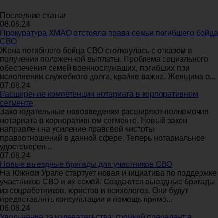
Последние статьи
08.08.24
Прокуратура ХМАО отстояла права семьи погибшего бойца
СВО
Жена погибшего бойца СВО столкнулась с отказом в
получении положенной выплаты. Проблема социального
обеспечения семей военнослужащих, погибших при
исполнении служебного долга, крайне важна. Женщина о...
07.08.24
Расширение компетенции нотариата в корпоративном
сегменте
Законодательные нововведения расширяют полномочия
нотариата в корпоративном сегменте. Новый закон
направлен на усиление правовой чистоты
правоотношений в данной сфере. Теперь нотариальное
удостоверен...
07.08.24
Новые выездные бригады для участников СВО
На Южном Урале стартует новая инициатива по поддержке
участников СВО и их семей. Создаются выездные бригады
из соцработников, юристов и психологов. Они будут
предоставлять консультации и помощь прямо...
06.08.24
Увольнение за издевательства: громкий прецедент в