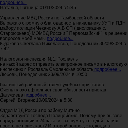
подробнее...
Наталья, Пятница 01/11/2024 в 5:45
Управление МВД России по Тамбовской области
Выражаю огромную благодарность начальнику УУП и ПДН
майору полиции Чеканову А.В ОП ( дислокация с.
Староюрьево) МОМВД России " Первомайский" ,в решении
вопросов моей мамы
подробнее...
Юдакова Светлана Николаевна, Понедельник 30/09/2024 в
7:42
Налоговая инспекция №1, Рославль
на какой адрес отправить электронное письмо в налоговую
инспекцию г, Рославль Смоленская область
подробнее...
Любовь, Понедельник 23/09/2024 в 10:50
Гиагинский районный отдел судебных приставов
Очень плохо вфполняет свои обязвности пристав
Дагужиева
подробнее...
Сергей, Вторник 10/09/2024 в 5:38
Отдел МВД России по району Митино
Здравствуйте Господа Полицейские! Почему, при вызове
наряда полиции в 24 часа, из-за шума у соседей, наряд,
просто не приезжает? И второй вопрос, это, когда в