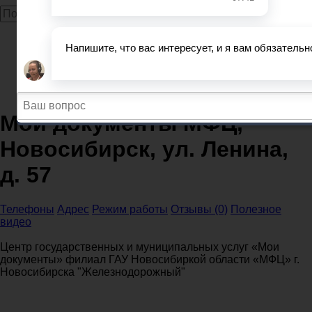
Главная
МФЦ
Новосибирская область
МФЦ Новосибирск
Мои документы МФЦ, Новосибирск, ул. Ленина, д. 57
Мои документы МФЦ,
Новосибирск, ул. Ленина,
д. 57
Телефоны
Адрес
Режим работы
Отзывы (0)
Полезное
видео
Центр государственных и муниципальных услуг «Мои
документы» филиал ГАУ Новосибиркой области «МФЦ» г.
Новосибирска "Железнодорожный"