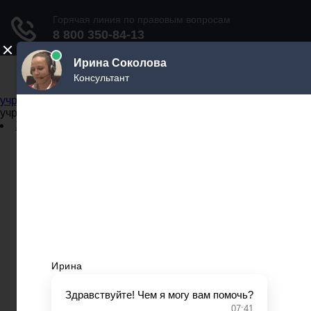
Не официальный справочник государственных
учреждений
Не официальный справочник государственных
учреждений
Задать вопрос юристу
Администрации
Бланки
МВД
Миграционные службы
МФЦ
Налоговые инспекции
Нотариусы
Почта
Прокуратура
Судебные приставы
Суды
Трудовые инспекции
Задать вопрос юристу