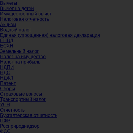
Вычеты
Вычет на детей
Имущественный вычет
Налоговая отчетность
Акцизы
Водный налог
Единая (упрощенная) налоговая декларация
ЕНВД
ЕСХН
Земельный налог
Налог на имущество
Налог на прибыль
НДПИ
НДС
НДФЛ
Патент
Сборы
Страховые взносы
Транспортный налог
УСН
Отчетность
Бухгалтерская отчетность
ПФР
Росприроднадзор
ФСС