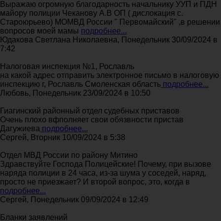
Выражаю огромную благодарность начальнику УУП и ПДН
майору полиции Чеканову А.В ОП ( дислокация с.
Староюрьево) МОМВД России " Первомайский" ,в решении
вопросов моей мамы
подробнее...
Юдакова Светлана Николаевна, Понедельник 30/09/2024 в
7:42
Налоговая инспекция №1, Рославль
на какой адрес отправить электронное письмо в налоговую
инспекцию г, Рославль Смоленская область
подробнее...
Любовь, Понедельник 23/09/2024 в 10:50
Гиагинский районный отдел судебных приставов
Очень плохо вфполняет свои обязвности пристав
Дагужиева
подробнее...
Сергей, Вторник 10/09/2024 в 5:38
Отдел МВД России по району Митино
Здравствуйте Господа Полицейские! Почему, при вызове
наряда полиции в 24 часа, из-за шума у соседей, наряд,
просто не приезжает? И второй вопрос, это, когда в
подробнее...
Сергей, Понедельник 09/09/2024 в 12:49
Бланки заявлений