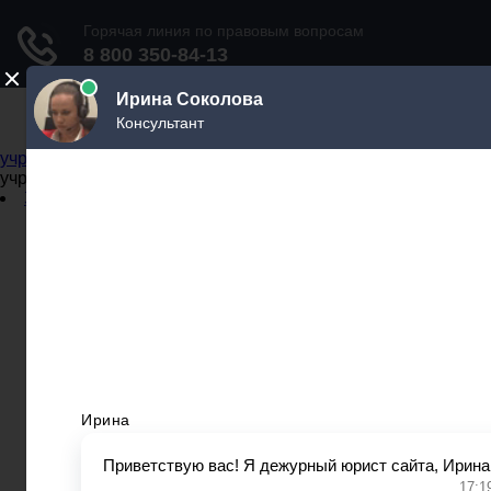
Не официальный справочник государственных
учреждений
Не официальный справочник государственных
учреждений
Задать вопрос юристу
Администрации
Бланки
МВД
Миграционные службы
МФЦ
Налоговые инспекции
Нотариусы
Почта
Прокуратура
Судебные приставы
Суды
Трудовые инспекции
Задать вопрос юристу