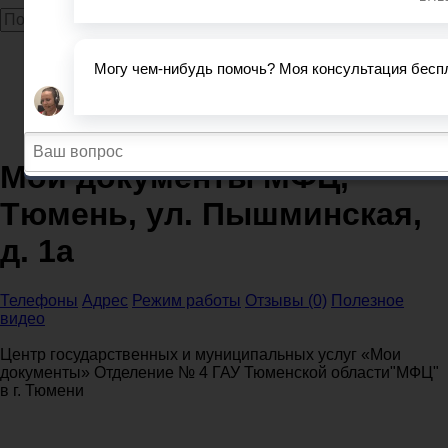
Главная
МФЦ
Тюменская область
МФЦ Тюмень
Мои документы МФЦ, Тюмень, ул. Пышминская, д. 1а
Мои документы МФЦ,
Тюмень, ул. Пышминская,
д. 1а
Телефоны
Адрес
Режим работы
Отзывы (0)
Полезное
видео
Центр государственных и муниципальных услуг «Мои
документы» Отделение № 4 ГАУ Тюменской области"МФЦ"
в г. Тюмени