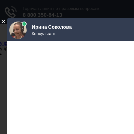
Не официальный справочник государственных
учреждений
Не официальный справочник государственных
учреждений
Задать вопрос юристу
Администрации
Бланки
МВД
Миграционные службы
МФЦ
Налоговые инспекции
Нотариусы
Почта
Прокуратура
Судебные приставы
Суды
Трудовые инспекции
Задать вопрос юристу