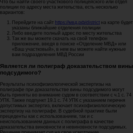
Что бы найти своего участкового полицейского или отдел
полиции по адресу места жительства, есть несколько
вариантов:
Перейдите на сайт
https://мвд.рф/district
на карте будет
указаны ближайшие отделения полиции
Либо введите полный адрес по месту жительства
Так же вы можете скачать на свой телефон
приложение, введя в поиске «Отделение МВД» или
«Ваш участковый», в нем вы можете найти нужные
вам подразделения МВД России
Является ли полиграф доказательством вины
подсудимого?
Результаты психофизиологической экспертизы на
полиграфе при доказательстве вины подсудимого могут
быть приняты во внимание судом в соответствии с ч.1 с. 74
УПК. Также подпункт 19.1 с. 74 УПК с указанием перечня
допустимых экспертиз, включает психофизиологическую
экспертизу на полиграфе. В судебной практике были
прецеденты как с использованием, так и с
неиспользованием данных с полиграфа в качестве
доказательства виновности и невиновности подсудимых.
Решение принимает суд на свое усмотрение.