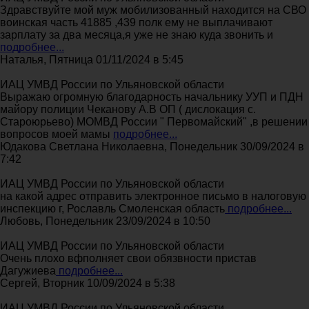
Здравствуйте мой муж мобилизованный находится на СВО
воинская часть 41885 ,439 полк ему не выплачивают
зарплату за два месяца,я уже не знаю куда звонить и
подробнее...
Наталья, Пятница 01/11/2024 в 5:45
ИАЦ УМВД России по Ульяновской области
Выражаю огромную благодарность начальнику УУП и ПДН
майору полиции Чеканову А.В ОП ( дислокация с.
Староюрьево) МОМВД России " Первомайский" ,в решении
вопросов моей мамы
подробнее...
Юдакова Светлана Николаевна, Понедельник 30/09/2024 в
7:42
ИАЦ УМВД России по Ульяновской области
на какой адрес отправить электронное письмо в налоговую
инспекцию г, Рославль Смоленская область
подробнее...
Любовь, Понедельник 23/09/2024 в 10:50
ИАЦ УМВД России по Ульяновской области
Очень плохо вфполняет свои обязвности пристав
Дагужиева
подробнее...
Сергей, Вторник 10/09/2024 в 5:38
ИАЦ УМВД России по Ульяновской области