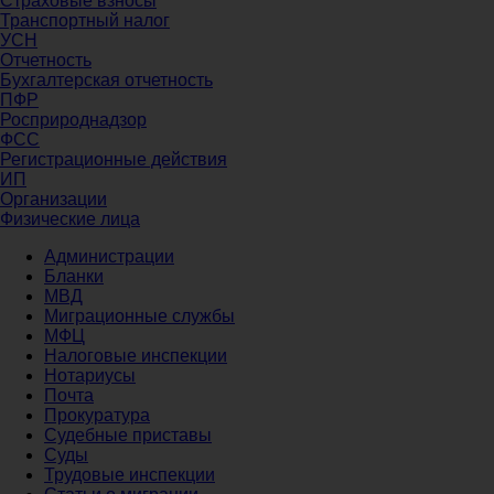
Страховые взносы
Транспортный налог
УСН
Отчетность
Бухгалтерская отчетность
ПФР
Росприроднадзор
ФСС
Регистрационные действия
ИП
Организации
Физические лица
Администрации
Бланки
МВД
Миграционные службы
МФЦ
Налоговые инспекции
Нотариусы
Почта
Прокуратура
Судебные приставы
Суды
Трудовые инспекции