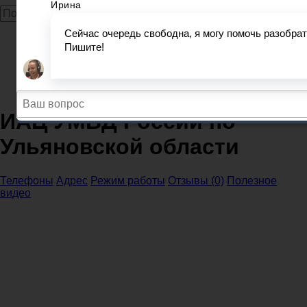
Главная
МВД
МВД и ОП Ульяновская область
МВД Ульяновск
ИАЦ УМВД России по Ульяновской области
ИАЦ УМВД России по
Ульяновской области
Телефоны
Адрес
Режим работы
Отзывы (0)
Полезное
видео