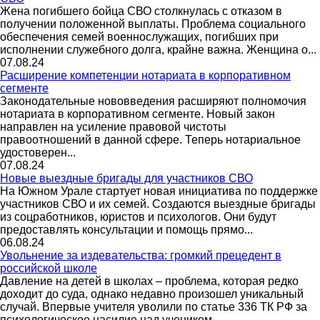
Жена погибшего бойца СВО столкнулась с отказом в
получении положенной выплаты. Проблема социального
обеспечения семей военнослужащих, погибших при
исполнении служебного долга, крайне важна. Женщина о...
07.08.24
Расширение компетенции нотариата в корпоративном
сегменте
Законодательные нововведения расширяют полномочия
нотариата в корпоративном сегменте. Новый закон
направлен на усиление правовой чистоты
правоотношений в данной сфере. Теперь нотариальное
удостоверен...
07.08.24
Новые выездные бригады для участников СВО
На Южном Урале стартует новая инициатива по поддержке
участников СВО и их семей. Создаются выездные бригады
из соцработников, юристов и психологов. Они будут
предоставлять консультации и помощь прямо...
06.08.24
Увольнение за издевательства: громкий прецедент в
российской школе
Давление на детей в школах – проблема, которая редко
доходит до суда, однако недавно произошел уникальный
случай. Впервые учителя уволили по статье 336 ТК РФ за
психологическое насилие над учеником. ...