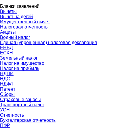
Бланки заявлений
Вычеты
Вычет на детей
Имущественный вычет
Налоговая отчетность
Акцизы
Водный налог
Единая (упрощенная) налоговая декларация
ЕНВД
ЕСХН
Земельный налог
Налог на имущество
Налог на прибыль
НДПИ
НДС
НДФЛ
Патент
Сборы
Страховые взносы
Транспортный налог
УСН
Отчетность
Бухгалтерская отчетность
ПФР