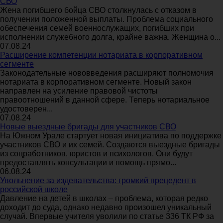
СВО
Жена погибшего бойца СВО столкнулась с отказом в
получении положенной выплаты. Проблема социального
обеспечения семей военнослужащих, погибших при
исполнении служебного долга, крайне важна. Женщина о...
07.08.24
Расширение компетенции нотариата в корпоративном
сегменте
Законодательные нововведения расширяют полномочия
нотариата в корпоративном сегменте. Новый закон
направлен на усиление правовой чистоты
правоотношений в данной сфере. Теперь нотариальное
удостоверен...
07.08.24
Новые выездные бригады для участников СВО
На Южном Урале стартует новая инициатива по поддержке
участников СВО и их семей. Создаются выездные бригады
из соцработников, юристов и психологов. Они будут
предоставлять консультации и помощь прямо...
06.08.24
Увольнение за издевательства: громкий прецедент в
российской школе
Давление на детей в школах – проблема, которая редко
доходит до суда, однако недавно произошел уникальный
случай. Впервые учителя уволили по статье 336 ТК РФ за