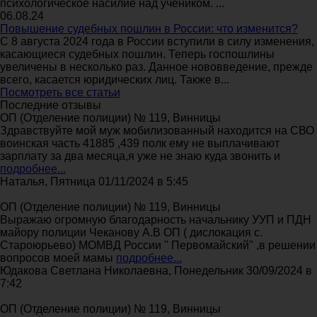
психологическое насилие над учеником. ...
06.08.24
Повышение судебных пошлин в России: что изменится?
С 8 августа 2024 года в России вступили в силу изменения,
касающиеся судебных пошлин. Теперь госпошлины
увеличены в несколько раз. Данное нововведение, прежде
всего, касается юридических лиц. Также в...
Посмотреть все статьи
Последние отзывы
ОП (Отделение полиции) № 119, Винницы
Здравствуйте мой муж мобилизованный находится на СВО
воинская часть 41885 ,439 полк ему не выплачивают
зарплату за два месяца,я уже не знаю куда звонить и
подробнее...
Наталья, Пятница 01/11/2024 в 5:45
ОП (Отделение полиции) № 119, Винницы
Выражаю огромную благодарность начальнику УУП и ПДН
майору полиции Чеканову А.В ОП ( дислокация с.
Староюрьево) МОМВД России " Первомайский" ,в решении
вопросов моей мамы
подробнее...
Юдакова Светлана Николаевна, Понедельник 30/09/2024 в
7:42
ОП (Отделение полиции) № 119, Винницы