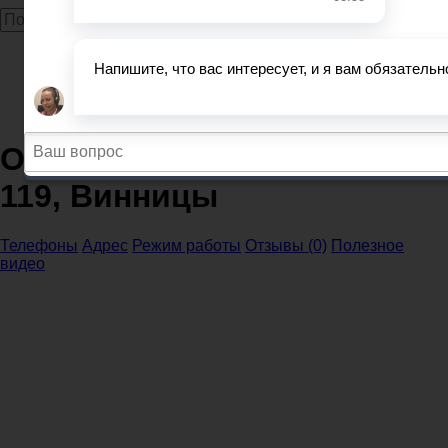
Главная
МВД
МВД и ОП Ленинградская область
ОП (Отделение полиции) № 119, Винницы
ОП (Отделение полиции) №
119, Винницы
Телефоны
Адрес
Режим работы
Отзывы (0)
Полезное
видео