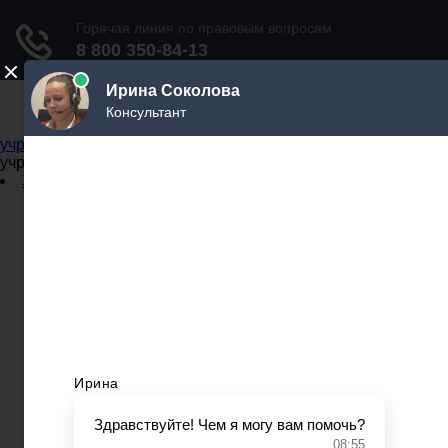
Не официальный справочник государственных
учреждений
Не официальный справочник государственных
учреждений
Задать вопрос юристу
Администрации
Бланки
МВД
Миграционные службы
МФЦ
Налоговые инспекции
Нотариусы
Почта
Прокуратура
Судебные приставы
Суды
Трудовые инспекции
Задать вопрос юристу