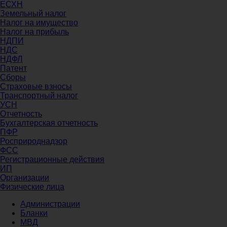
ЕСХН
Земельный налог
Налог на имущество
Налог на прибыль
НДПИ
НДС
НДФЛ
Патент
Сборы
Страховые взносы
Транспортный налог
УСН
Отчетность
Бухгалтерская отчетность
ПФР
Росприроднадзор
ФСС
Регистрационные действия
ИП
Организации
Физические лица
Администрации
Бланки
МВД