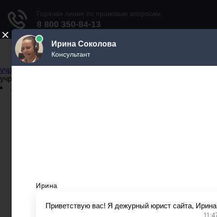
Не официальный справочник государственных
учреждений
Не официальный справочник государственных
учреждений
Задать вопрос юристу
Администрации
Бланки
МВД
Миграционные службы
МФЦ
Налоговые инспекции
Нотариусы
Почта
Прокуратура
Судебные приставы
Суды
Трудовые инспекции
Задать вопрос юристу