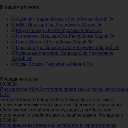
В вашем регионе:
Администрации Волжск Республика Марий Эл
МФЦ Йошкар-Ола Республика Марий Эл
МВД Йошкар-Ола Республика Марий Эл
Нотариусы Йошкар-Ола Республика Марий Эл
Почта Волжск Республика Марий Эл
Прокуратура Йошкар-Ола Республика Марий Эл
Судебные приставы Йошкар-Ола Республика
Марий Эл
Суды Волжск Республика Марий Эл
Последние статьи
08.08.24
Прокуратура ХМАО отстояла права семьи погибшего бойца
СВО
Жена погибшего бойца СВО столкнулась с отказом в
получении положенной выплаты. Проблема социального
обеспечения семей военнослужащих, погибших при
исполнении служебного долга, крайне важна. Женщина о...
07.08.24
Расширение компетенции нотариата в корпоративном