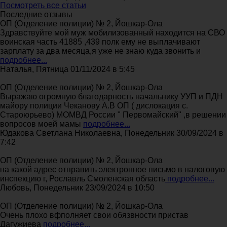
Посмотреть все статьи
Последние отзывы
ОП (Отделение полиции) № 2, Йошкар-Ола
Здравствуйте мой муж мобилизованный находится на СВО
воинская часть 41885 ,439 полк ему не выплачивают
зарплату за два месяца,я уже не знаю куда звонить и
подробнее...
Наталья, Пятница 01/11/2024 в 5:45
ОП (Отделение полиции) № 2, Йошкар-Ола
Выражаю огромную благодарность начальнику УУП и ПДН
майору полиции Чеканову А.В ОП ( дислокация с.
Староюрьево) МОМВД России " Первомайский" ,в решении
вопросов моей мамы
подробнее...
Юдакова Светлана Николаевна, Понедельник 30/09/2024 в
7:42
ОП (Отделение полиции) № 2, Йошкар-Ола
на какой адрес отправить электронное письмо в налоговую
инспекцию г, Рославль Смоленская область
подробнее...
Любовь, Понедельник 23/09/2024 в 10:50
ОП (Отделение полиции) № 2, Йошкар-Ола
Очень плохо вфполняет свои обязвности пристав
Дагужиева
подробнее...