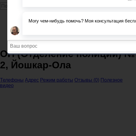
Главная
МВД
МВД и ОП Республика Марий Эл
МВД Йошкар-Ола
ОП (Отделение полиции) № 2, Йошкар-Ола
ОП (Отделение полиции) №
2, Йошкар-Ола
Телефоны
Адрес
Режим работы
Отзывы (0)
Полезное
видео