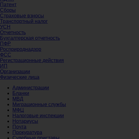
Патент
Сборы
Страховые взносы
Транспортный налог
УСН
Отчетность
Бухгалтерская отчетность
ПФР
Росприроднадзор
ФСС
Регистрационные действия
ИП
Организации
Физические лица
Администрации
Бланки
МВД
Миграционные службы
МФЦ
Налоговые инспекции
Нотариусы
Почта
Прокуратура
Судебные приставы