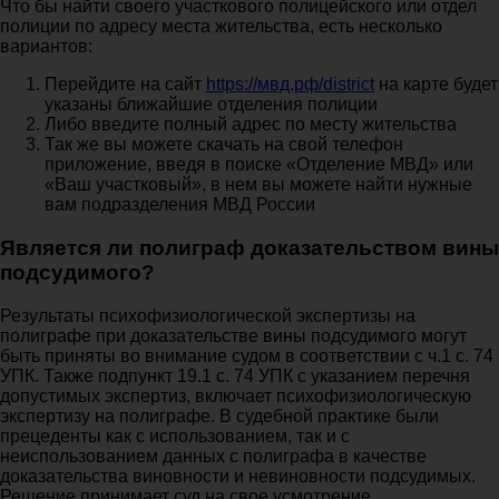
Что бы найти своего участкового полицейского или отдел
полиции по адресу места жительства, есть несколько
вариантов:
Перейдите на сайт
https://мвд.рф/district
на карте будет
указаны ближайшие отделения полиции
Либо введите полный адрес по месту жительства
Так же вы можете скачать на свой телефон
приложение, введя в поиске «Отделение МВД» или
«Ваш участковый», в нем вы можете найти нужные
вам подразделения МВД России
Является ли полиграф доказательством вины
подсудимого?
Результаты психофизиологической экспертизы на
полиграфе при доказательстве вины подсудимого могут
быть приняты во внимание судом в соответствии с ч.1 с. 74
УПК. Также подпункт 19.1 с. 74 УПК с указанием перечня
допустимых экспертиз, включает психофизиологическую
экспертизу на полиграфе. В судебной практике были
прецеденты как с использованием, так и с
неиспользованием данных с полиграфа в качестве
доказательства виновности и невиновности подсудимых.
Решение принимает суд на свое усмотрение.