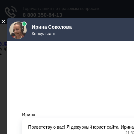
Не официальный справочник государственных
учреждений
Не официальный справочник государственных
учреждений
Задать вопрос юристу
Администрации
Бланки
МВД
Миграционные службы
МФЦ
Налоговые инспекции
Нотариусы
Почта
Прокуратура
Судебные приставы
Суды
Трудовые инспекции
Задать вопрос юристу