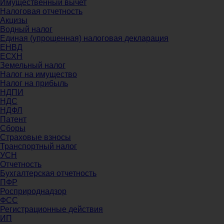
Имущественный вычет
Налоговая отчетность
Акцизы
Водный налог
Единая (упрощенная) налоговая декларация
ЕНВД
ЕСХН
Земельный налог
Налог на имущество
Налог на прибыль
НДПИ
НДС
НДФЛ
Патент
Сборы
Страховые взносы
Транспортный налог
УСН
Отчетность
Бухгалтерская отчетность
ПФР
Росприроднадзор
ФСС
Регистрационные действия
ИП