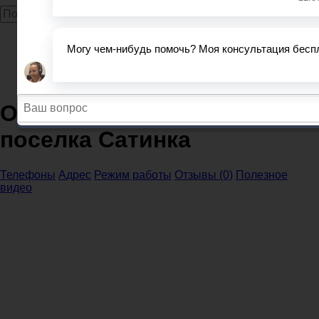
Главная
МВД
МВД и ОП Тамбовская область
ОП (Отделение полиции) поселка Сатинка
ОП (Отделение полиции)
поселка Сатинка
Телефоны
Адрес
Режим работы
Отзывы (0)
Полезное
видео