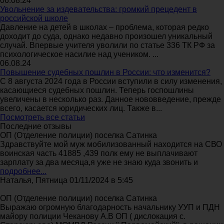
06.08.24
Увольнение за издевательства: громкий прецедент в
российской школе
Давление на детей в школах – проблема, которая редко
доходит до суда, однако недавно произошел уникальный
случай. Впервые учителя уволили по статье 336 ТК РФ за
психологическое насилие над учеником. ...
06.08.24
Повышение судебных пошлин в России: что изменится?
С 8 августа 2024 года в России вступили в силу изменения,
касающиеся судебных пошлин. Теперь госпошлины
увеличены в несколько раз. Данное нововведение, прежде
всего, касается юридических лиц. Также в...
Посмотреть все статьи
Последние отзывы
ОП (Отделение полиции) поселка Сатинка
Здравствуйте мой муж мобилизованный находится на СВО
воинская часть 41885 ,439 полк ему не выплачивают
зарплату за два месяца,я уже не знаю куда звонить и
подробнее...
Наталья, Пятница 01/11/2024 в 5:45
ОП (Отделение полиции) поселка Сатинка
Выражаю огромную благодарность начальнику УУП и ПДН
майору полиции Чеканову А.В ОП ( дислокация с.