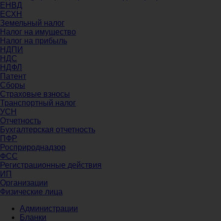
ЕНВД
ЕСХН
Земельный налог
Налог на имущество
Налог на прибыль
НДПИ
НДС
НДФЛ
Патент
Сборы
Страховые взносы
Транспортный налог
УСН
Отчетность
Бухгалтерская отчетность
ПФР
Росприроднадзор
ФСС
Регистрационные действия
ИП
Организации
Физические лица
Администрации
Бланки