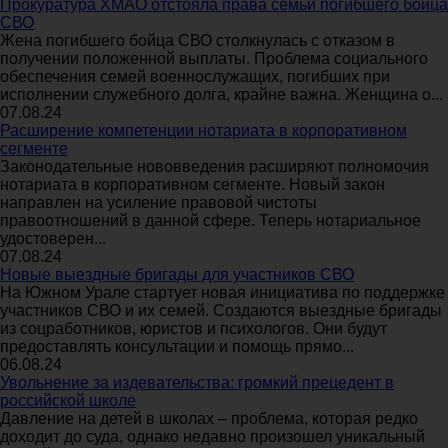
Прокуратура ХМАО отстояла права семьи погибшего бойца
СВО
Жена погибшего бойца СВО столкнулась с отказом в
получении положенной выплаты. Проблема социального
обеспечения семей военнослужащих, погибших при
исполнении служебного долга, крайне важна. Женщина о...
07.08.24
Расширение компетенции нотариата в корпоративном
сегменте
Законодательные нововведения расширяют полномочия
нотариата в корпоративном сегменте. Новый закон
направлен на усиление правовой чистоты
правоотношений в данной сфере. Теперь нотариальное
удостоверен...
07.08.24
Новые выездные бригады для участников СВО
На Южном Урале стартует новая инициатива по поддержке
участников СВО и их семей. Создаются выездные бригады
из соцработников, юристов и психологов. Они будут
предоставлять консультации и помощь прямо...
06.08.24
Увольнение за издевательства: громкий прецедент в
российской школе
Давление на детей в школах – проблема, которая редко
доходит до суда, однако недавно произошел уникальный