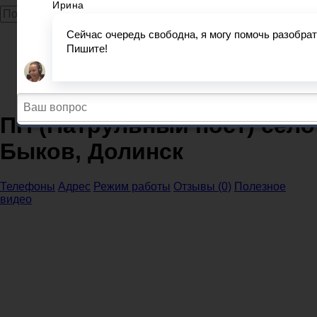
Главная
МВД
МВД и ОП Сахалинская область
МВД Долинск
ПП (Патрульный пост) село Быков, Долинск
ПП (Патрульный пост) село
Быков, Долинск
Телефоны
Адрес
Режим работы
Отзывы (0)
Полезное
видео