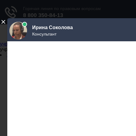
Не официальный справочник государственных
учреждений
Не официальный справочник государственных
учреждений
Задать вопрос юристу
Администрации
Бланки
МВД
Миграционные службы
МФЦ
Налоговые инспекции
Нотариусы
Почта
Прокуратура
Судебные приставы
Суды
Трудовые инспекции
Задать вопрос юристу