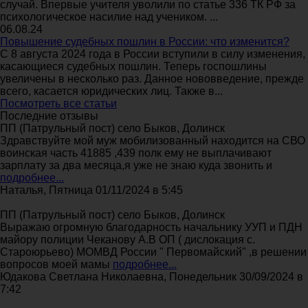
случай. Впервые учителя уволили по статье 336 ТК РФ за
психологическое насилие над учеником. ...
06.08.24
Повышение судебных пошлин в России: что изменится?
С 8 августа 2024 года в России вступили в силу изменения,
касающиеся судебных пошлин. Теперь госпошлины
увеличены в несколько раз. Данное нововведение, прежде
всего, касается юридических лиц. Также в...
Посмотреть все статьи
Последние отзывы
ПП (Патрульный пост) село Быков, Долинск
Здравствуйте мой муж мобилизованный находится на СВО
воинская часть 41885 ,439 полк ему не выплачивают
зарплату за два месяца,я уже не знаю куда звонить и
подробнее...
Наталья, Пятница 01/11/2024 в 5:45
ПП (Патрульный пост) село Быков, Долинск
Выражаю огромную благодарность начальнику УУП и ПДН
майору полиции Чеканову А.В ОП ( дислокация с.
Староюрьево) МОМВД России " Первомайский" ,в решении
вопросов моей мамы
подробнее...
Юдакова Светлана Николаевна, Понедельник 30/09/2024 в
7:42