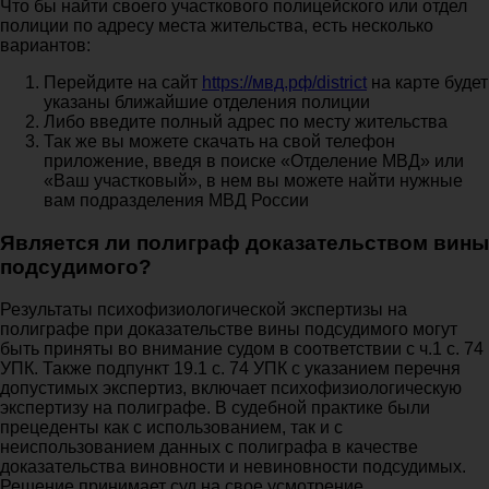
Что бы найти своего участкового полицейского или отдел
полиции по адресу места жительства, есть несколько
вариантов:
Перейдите на сайт
https://мвд.рф/district
на карте будет
указаны ближайшие отделения полиции
Либо введите полный адрес по месту жительства
Так же вы можете скачать на свой телефон
приложение, введя в поиске «Отделение МВД» или
«Ваш участковый», в нем вы можете найти нужные
вам подразделения МВД России
Является ли полиграф доказательством вины
подсудимого?
Результаты психофизиологической экспертизы на
полиграфе при доказательстве вины подсудимого могут
быть приняты во внимание судом в соответствии с ч.1 с. 74
УПК. Также подпункт 19.1 с. 74 УПК с указанием перечня
допустимых экспертиз, включает психофизиологическую
экспертизу на полиграфе. В судебной практике были
прецеденты как с использованием, так и с
неиспользованием данных с полиграфа в качестве
доказательства виновности и невиновности подсудимых.
Решение принимает суд на свое усмотрение.