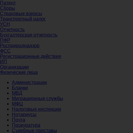
Патент
Сборы
Страховые взносы
Транспортный налог
УСН
Отчетность
Бухгалтерская отчетность
ПФР
Росприроднадзор
ФСС
Регистрационные действия
ИП
Организации
Физические лица
Администрации
Бланки
МВД
Миграционные службы
МФЦ
Налоговые инспекции
Нотариусы
Почта
Прокуратура
Судебные приставы