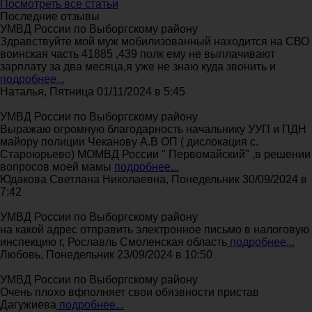
Посмотреть все статьи
Последние отзывы
УМВД России по Выборгскому району
Здравствуйте мой муж мобилизованный находится на СВО
воинская часть 41885 ,439 полк ему не выплачивают
зарплату за два месяца,я уже не знаю куда звонить и
подробнее...
Наталья, Пятница 01/11/2024 в 5:45
УМВД России по Выборгскому району
Выражаю огромную благодарность начальнику УУП и ПДН
майору полиции Чеканову А.В ОП ( дислокация с.
Староюрьево) МОМВД России " Первомайский" ,в решении
вопросов моей мамы
подробнее...
Юдакова Светлана Николаевна, Понедельник 30/09/2024 в
7:42
УМВД России по Выборгскому району
на какой адрес отправить электронное письмо в налоговую
инспекцию г, Рославль Смоленская область
подробнее...
Любовь, Понедельник 23/09/2024 в 10:50
УМВД России по Выборгскому району
Очень плохо вфполняет свои обязвности пристав
Дагужиева
подробнее...