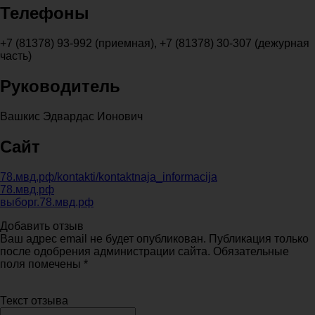
Телефоны
+7 (81378) 93-992 (приемная), +7 (81378) 30-307 (дежурная
часть)
Руководитель
Вашкис Эдвардас Ионович
Сайт
78.мвд.рф/kontakti/kontaktnaja_informacija
78.мвд.рф
выборг.78.мвд.рф
Добавить отзыв
Ваш адрес email не будет опубликован. Публикация только
после одобрения администрации сайта. Обязательные
поля помечены *
Текст отзыва