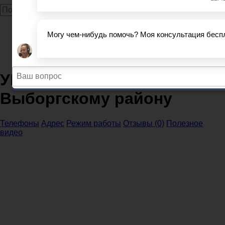
Главная
МВД
МВД и ОП Ленинградская область
УМВД России по Выборгскому району
УМВД России по
Выборгскому району
Телефоны
Адрес
Режим работы
Отзывы (0)
Полезное
видео