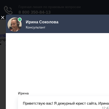
Не официальный справочник государственных
учреждений
Не официальный справочник государственных
учреждений
Задать вопрос юристу
Администрации
Бланки
МВД
Миграционные службы
МФЦ
Налоговые инспекции
Нотариусы
Почта
Прокуратура
Судебные приставы
Суды
Трудовые инспекции
Задать вопрос юристу