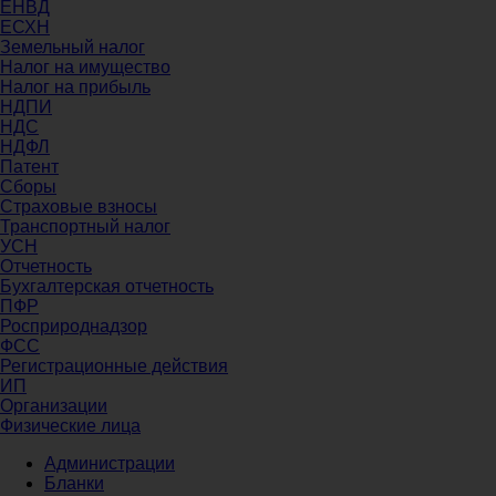
ЕНВД
ЕСХН
Земельный налог
Налог на имущество
Налог на прибыль
НДПИ
НДС
НДФЛ
Патент
Сборы
Страховые взносы
Транспортный налог
УСН
Отчетность
Бухгалтерская отчетность
ПФР
Росприроднадзор
ФСС
Регистрационные действия
ИП
Организации
Физические лица
Администрации
Бланки