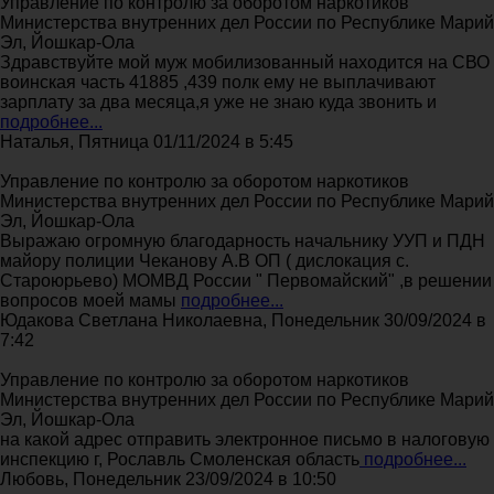
Управление по контролю за оборотом наркотиков
Министерства внутренних дел России по Республике Марий
Эл, Йошкар-Ола
Здравствуйте мой муж мобилизованный находится на СВО
воинская часть 41885 ,439 полк ему не выплачивают
зарплату за два месяца,я уже не знаю куда звонить и
подробнее...
Наталья, Пятница 01/11/2024 в 5:45
Управление по контролю за оборотом наркотиков
Министерства внутренних дел России по Республике Марий
Эл, Йошкар-Ола
Выражаю огромную благодарность начальнику УУП и ПДН
майору полиции Чеканову А.В ОП ( дислокация с.
Староюрьево) МОМВД России " Первомайский" ,в решении
вопросов моей мамы
подробнее...
Юдакова Светлана Николаевна, Понедельник 30/09/2024 в
7:42
Управление по контролю за оборотом наркотиков
Министерства внутренних дел России по Республике Марий
Эл, Йошкар-Ола
на какой адрес отправить электронное письмо в налоговую
инспекцию г, Рославль Смоленская область
подробнее...
Любовь, Понедельник 23/09/2024 в 10:50