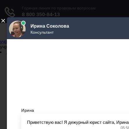
Не официальный справочник государственных
учреждений
Не официальный справочник государственных
учреждений
Задать вопрос юристу
Администрации
Бланки
МВД
Миграционные службы
МФЦ
Налоговые инспекции
Нотариусы
Почта
Прокуратура
Судебные приставы
Суды
Трудовые инспекции
Задать вопрос юристу