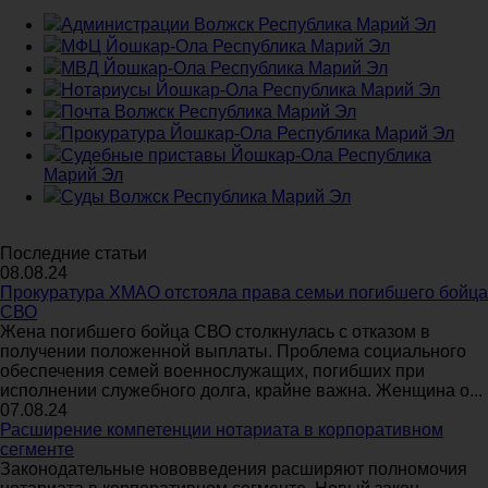
Администрации Волжск Республика Марий Эл
МФЦ Йошкар-Ола Республика Марий Эл
МВД Йошкар-Ола Республика Марий Эл
Нотариусы Йошкар-Ола Республика Марий Эл
Почта Волжск Республика Марий Эл
Прокуратура Йошкар-Ола Республика Марий Эл
Судебные приставы Йошкар-Ола Республика
Марий Эл
Суды Волжск Республика Марий Эл
Последние статьи
08.08.24
Прокуратура ХМАО отстояла права семьи погибшего бойца
СВО
Жена погибшего бойца СВО столкнулась с отказом в
получении положенной выплаты. Проблема социального
обеспечения семей военнослужащих, погибших при
исполнении служебного долга, крайне важна. Женщина о...
07.08.24
Расширение компетенции нотариата в корпоративном
сегменте
Законодательные нововведения расширяют полномочия