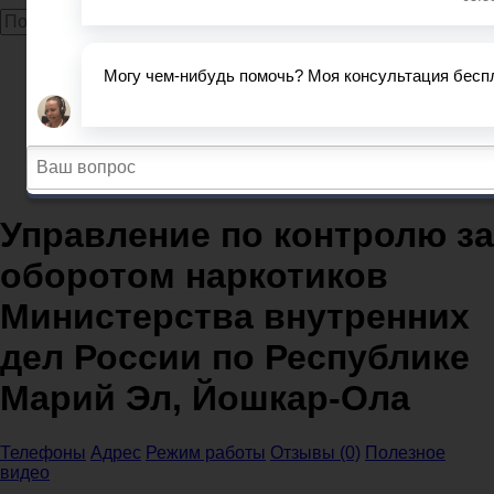
Главная
МВД
МВД и ОП Республика Марий Эл
МВД Йошкар-Ола
Управление по контролю за оборотом наркотиков
Министерства внутренних дел России по Республике
Марий Эл, Йошкар-Ола
Управление по контролю за
оборотом наркотиков
Министерства внутренних
дел России по Республике
Марий Эл, Йошкар-Ола
Телефоны
Адрес
Режим работы
Отзывы (0)
Полезное
видео