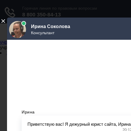
Не официальный справочник государственных
учреждений
Не официальный справочник государственных
учреждений
Задать вопрос юристу
Администрации
Бланки
МВД
Миграционные службы
МФЦ
Налоговые инспекции
Нотариусы
Почта
Прокуратура
Судебные приставы
Суды
Трудовые инспекции
Задать вопрос юристу