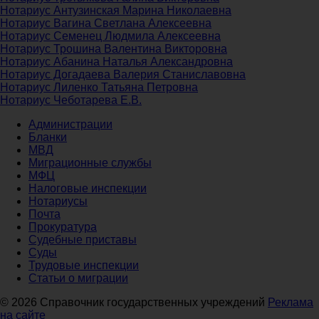
Нотариус Антузинская Марина Николаевна
Нотариус Вагина Светлана Алексеевна
Нотариус Семенец Людмила Алексеевна
Нотариус Трошина Валентина Викторовна
Нотариус Абанина Наталья Александровна
Нотариус Догадаева Валерия Станиславовна
Нотариус Лиленко Татьяна Петровна
Нотариус Чеботарева Е.В.
Администрации
Бланки
МВД
Миграционные службы
МФЦ
Налоговые инспекции
Нотариусы
Почта
Прокуратура
Судебные приставы
Суды
Трудовые инспекции
Статьи о миграции
© 2026 Справочник государственных учреждений
Реклама
на сайте