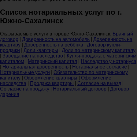
Список нотариальных услуг по г.
Южно-Сахалинск
Оказываемые услуги в городе Южно-Сахалинск:
Брачный
договор
|
Доверенность на автомобиль
|
Доверенность на
квартиру
|
Доверенность на ребёнка
|
Договор купли-
продажи
|
Доли квартиры
|
Доли по материнскому капиталу
|
Завещание на наследство
|
Купля-продажа с материнским
капиталом
|
Материнский капитал
|
Наследство у нотариуса
|
Нотариальная доверенность
|
Нотариальное согласие
|
Нотариальные услуги
|
Обязательство по материнскому
капиталу
|
Оформление квартиры
|
Оформление
наследства
|
Продажа квартиры
|
Согласие на выезд
|
Согласие на продажу
|
Нотариальный договор
|
Договор
дарения