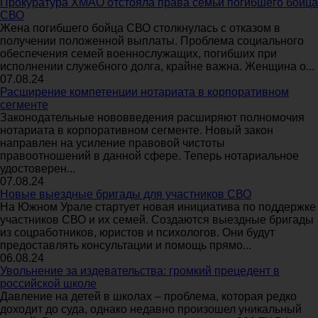
Прокуратура ХМАО отстояла права семьи погибшего бойца
СВО
Жена погибшего бойца СВО столкнулась с отказом в
получении положенной выплаты. Проблема социального
обеспечения семей военнослужащих, погибших при
исполнении служебного долга, крайне важна. Женщина о...
07.08.24
Расширение компетенции нотариата в корпоративном
сегменте
Законодательные нововведения расширяют полномочия
нотариата в корпоративном сегменте. Новый закон
направлен на усиление правовой чистоты
правоотношений в данной сфере. Теперь нотариальное
удостоверен...
07.08.24
Новые выездные бригады для участников СВО
На Южном Урале стартует новая инициатива по поддержке
участников СВО и их семей. Создаются выездные бригады
из соцработников, юристов и психологов. Они будут
предоставлять консультации и помощь прямо...
06.08.24
Увольнение за издевательства: громкий прецедент в
российской школе
Давление на детей в школах – проблема, которая редко
доходит до суда, однако недавно произошел уникальный