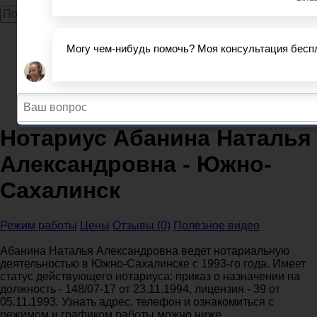
Главная
Нотариусы
Сахалинская область
Нотариусы Южно-Сахалинск
Нотариус Абанина Наталья Александровна - Южно-
Сахалинск
Нотариус Абанина Наталья
Александровна - Южно-
Сахалинск
Режим работы
Цены
Отзывы (0)
Полезное видео
Абанина Наталья Александровна ведет нотариальную
деятельностью в Южно-Сахалинске с 1993-го года. Имеет
статус действующего нотариуса: приказ о назначении на
должность - 148/07-17 от 23.11.1994, лицензия - 39 от
05.11.1993. Узнать адрес, телефон и ознакомиться с
режимом и графиком работы можно ниже.