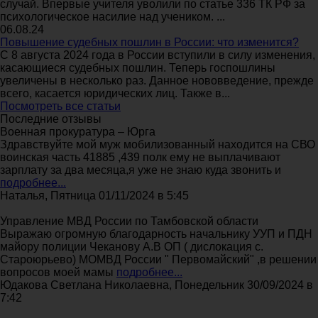
случай. Впервые учителя уволили по статье 336 ТК РФ за
психологическое насилие над учеником. ...
06.08.24
Повышение судебных пошлин в России: что изменится?
С 8 августа 2024 года в России вступили в силу изменения,
касающиеся судебных пошлин. Теперь госпошлины
увеличены в несколько раз. Данное нововведение, прежде
всего, касается юридических лиц. Также в...
Посмотреть все статьи
Последние отзывы
Военная прокуратура – Юрга
Здравствуйте мой муж мобилизованный находится на СВО
воинская часть 41885 ,439 полк ему не выплачивают
зарплату за два месяца,я уже не знаю куда звонить и
подробнее...
Наталья, Пятница 01/11/2024 в 5:45
Управление МВД России по Тамбовской области
Выражаю огромную благодарность начальнику УУП и ПДН
майору полиции Чеканову А.В ОП ( дислокация с.
Староюрьево) МОМВД России " Первомайский" ,в решении
вопросов моей мамы
подробнее...
Юдакова Светлана Николаевна, Понедельник 30/09/2024 в
7:42