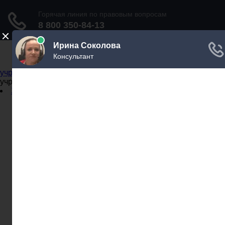
Не официальный справочник государственных
учреждений
Не официальный справочник государственных
учреждений
Задать вопрос юристу
Администрации
Бланки
МВД
Миграционные службы
МФЦ
Налоговые инспекции
Нотариусы
Почта
Прокуратура
Судебные приставы
Суды
Трудовые инспекции
Задать вопрос юристу