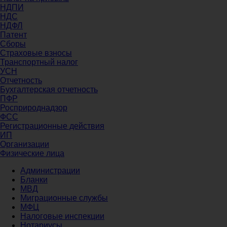
НДПИ
НДС
НДФЛ
Патент
Сборы
Страховые взносы
Транспортный налог
УСН
Отчетность
Бухгалтерская отчетность
ПФР
Росприроднадзор
ФСС
Регистрационные действия
ИП
Организации
Физические лица
Администрации
Бланки
МВД
Миграционные службы
МФЦ
Налоговые инспекции
Нотариусы