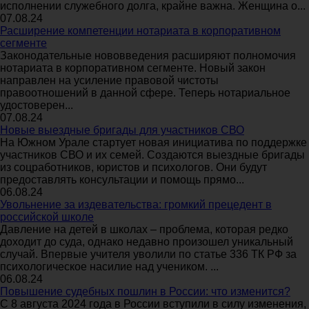
исполнении служебного долга, крайне важна. Женщина о...
07.08.24
Расширение компетенции нотариата в корпоративном
сегменте
Законодательные нововведения расширяют полномочия
нотариата в корпоративном сегменте. Новый закон
направлен на усиление правовой чистоты
правоотношений в данной сфере. Теперь нотариальное
удостоверен...
07.08.24
Новые выездные бригады для участников СВО
На Южном Урале стартует новая инициатива по поддержке
участников СВО и их семей. Создаются выездные бригады
из соцработников, юристов и психологов. Они будут
предоставлять консультации и помощь прямо...
06.08.24
Увольнение за издевательства: громкий прецедент в
российской школе
Давление на детей в школах – проблема, которая редко
доходит до суда, однако недавно произошел уникальный
случай. Впервые учителя уволили по статье 336 ТК РФ за
психологическое насилие над учеником. ...
06.08.24
Повышение судебных пошлин в России: что изменится?
С 8 августа 2024 года в России вступили в силу изменения,