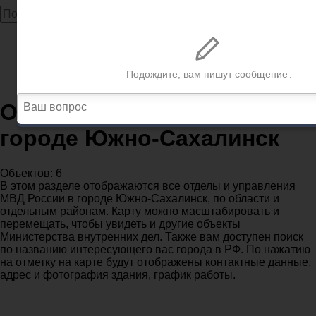
Главная
МВД
Сахалинская область
Отделения полиции МВД в городе Южно-Сахалинск
Отделения полиции МВД в
городе Южно-Сахалинск
Объектов: 6
В этом разделе отображаются все отделы и управления
МВД России в городе Южно-Сахалинск, по области и
отдельным районам. Карту можно масштабировать и
перемещать, чтобы увидеть и другие объекты
Министерства внутренних дел. Также вам доступен поиск
по названию интересующего вас города в РФ. По нажатию
на отметку на карте будут отображены контактные данные,
адрес и фотография здания, график работы.