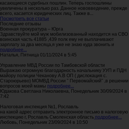
касающиеся судебных пошлин. Теперь госпошлины
увеличены в несколько раз. Данное нововведение, прежде
всего, касается юридических лиц. Также в...
Посмотреть все статьи
Последние отзывы
Военная прокуратура – Юрга
Здравствуйте мой муж мобилизованный находится на СВО
воинская часть 41885 ,439 полк ему не выплачивают
зарплату за два месяца,я уже не знаю куда звонить и
подробнее...
Наталья, Пятница 01/11/2024 в 5:45
Управление МВД России по Тамбовской области
Выражаю огромную благодарность начальнику УУП и ПДН
майору полиции Чеканову А.В ОП ( дислокация с.
Староюрьево) МОМВД России " Первомайский" ,в решении
вопросов моей мамы
подробнее...
Юдакова Светлана Николаевна, Понедельник 30/09/2024 в
7:42
Налоговая инспекция №1, Рославль
на какой адрес отправить электронное письмо в налоговую
инспекцию г, Рославль Смоленская область
подробнее...
Любовь, Понедельник 23/09/2024 в 10:50