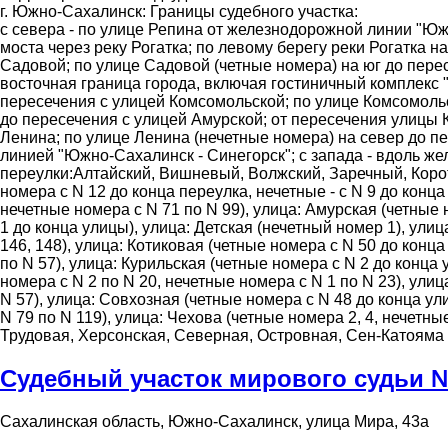
г. Южно-Сахалинск: Границы судебного участка:
с севера - по улице Репина от железнодорожной линии "Южн
моста через реку Рогатка; по левому берегу реки Рогатка 
Садовой; по улице Садовой (четные номера) на юг до пересе
восточная граница города, включая гостиничный комплекс "
пересечения с улицей Комсомольской; по улице Комсомольс
до пересечения с улицей Амурской; от пересечения улицы К
Ленина; по улице Ленина (нечетные номера) на север до п
линией "Южно-Сахалинск - Синегорск"; с запада - вдоль ж
переулки:Алтайский, Вишневый, Волжский, Заречный, Коро
номера с N 12 до конца переулка, нечетные - с N 9 до конц
нечетные номера с N 71 по N 99), улица: Амурская (четные 
1 до конца улицы), улица: Детская (нечетный номер 1), ули
146, 148), улица: Котиковая (четные номера с N 50 до конц
по N 57), улица: Курильская (четные номера с N 2 до конца
номера с N 2 по N 20, нечетные номера с N 1 по N 23), ули
N 57), улица: Совхозная (четные номера с N 48 до конца ул
N 79 по N 119), улица: Чехова (четные номера 2, 4, нечет
Трудовая, Херсонская, Северная, Островная, Сен-Катояма
Судебный участок мирового судьи 
Сахалинская область, Южно-Сахалинск, улица Мира, 43а