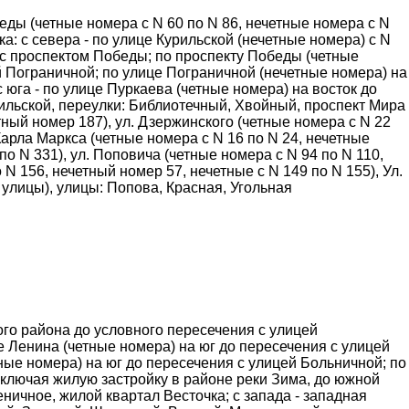
беды (четные номера с N 60 по N 86, нечетные номера с N
ка: с севера - по улице Курильской (нечетные номера) с N
я с проспектом Победы; по проспекту Победы (четные
й Пограничной; по улице Пограничной (нечетные номера) на
 юга - по улице Пуркаева (четные номера) на восток до
рильской, переулки: Библиотечный, Хвойный, проспект Мира
тный номер 187), ул. Дзержинского (четные номера с N 22
 Карла Маркса (четные номера с N 16 по N 24, нечетные
по N 331), ул. Поповича (четные номера с N 94 по N 110,
 N 156, нечетный номер 57, нечетные с N 149 по N 155), Ул.
а улицы), улицы: Попова, Красная, Угольная
ого района до условного пересечения с улицей
е Ленина (четные номера) на юг до пересечения с улицей
ные номера) на юг до пересечения с улицей Больничной; по
включая жилую застройку в районе реки Зима, до южной
ичное, жилой квартал Весточка; с запада - западная