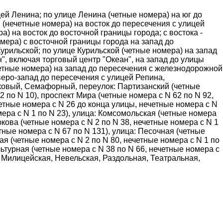
ей Ленина; по улице Ленина (четные номера) на юг до
 (нечетные номера) на восток до пересечения с улицей
) на восток до восточной границы города; с востока -
омера) с восточной границы города на запад до
урильской; по улице Курильской (четные номера) на запад
", включая торговый центр "Океан", на запад до улицы
четные номера) на запад до пересечения с железнодорожной
веро-запад до пересечения с улицей Репина,
иковый, Семафорный, переулок: Партизанский (четные
2 по N 10), проспект Мира (четные номера с N 62 по N 92,
четные номера с N 26 до конца улицы, нечетные номера с N
мера с N 1 по N 23), улица: Комсомольская (четные номера
юкова (четные номера с N 2 по N 38, нечетные номера с N 1
етные номера с N 67 по N 131), улица: Песочная (четные
кая (четные номера с N 2 по N 80, нечетные номера с N 1 по
льтурная (четные номера с N 38 по N 66, нечетные номера с
а, Милицейская, Невельская, Раздольная, Театральная,