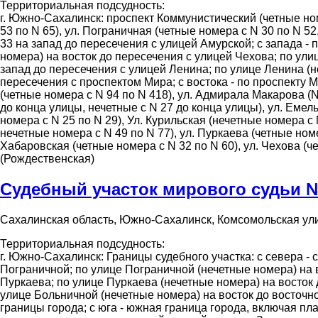
Территориальная подсудность:
г. Южно-Cахалинск: проспект Коммунистический (четные ном
53 по N 65), ул. Пограничная (четные номера с N 30 по N 52
33 на запад до пересечения с улицей Амурской; с запада -
номера) на восток до пересечения с улицей Чехова; по ули
запад до пересечения с улицей Ленина; по улице Ленина (н
пересечения с проспектом Мира; с востока - по проспекту 
(четные номера с N 94 по N 418), ул. Адмирала Макарова (N
до конца улицы, нечетные с N 27 до конца улицы), ул. Емель
номера с N 25 по N 29), Ул. Курильская (нечетные номера с 
нечетные номера с N 49 по N 77), ул. Пуркаева (четные номе
Хабаровская (четные номера с N 32 по N 60), ул. Чехова (ч
(Рождественская)
Судебный участок мирового судьи 
Сахалинская область, Южно-Сахалинск, Комсомольская ули
Территориальная подсудность:
г. Южно-Сахалинск: Границы судебного участка: с севера -
Пограничной; по улице Пограничной (нечетные номера) на в
Пуркаева; по улице Пуркаева (нечетные номера) на восток 
улице Больничной (нечетные номера) на восток до восточно
границы города; с юга - южная граница города, включая п