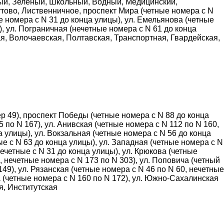
ный, Зеленый, Школьный, Водный, Медицинский,
ово, Лиственничное, проспект Мира (четные номера с N
е номера с N 31 до конца улицы), ул. Емельянова (четные
), ул. Пограничная (нечетные номера с N 61 до конца
я, Волочаевская, Полтавская, Транспортная, Гвардейская,
р 49), проспект Победы (четные номера с N 88 до конца
5 по N 167), ул. Анивская (четные номера с N 112 по N 160,
а улицы), ул. Вокзальная (четные номера с N 56 до конца
е с N 63 до конца улицы), ул. Западная (четные номера с N
ечетные с N 31 до конца улицы), ул. Крюкова (четные
, нечетные номера с N 173 по N 303), ул. Поповича (четный
49), ул. Рязанская (четные номера с N 46 по N 60, нечетные
ва (четные номера с N 160 по N 172), ул. Южно-Сахалинская
я, Институтская