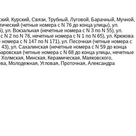
кий, Курский, Связи, Трубный, Луговой, Барачный, Мучной,
еский (четные номера с N 76 до конца улицы), ул.
, ул. Вокзальная (нечетные номера с N 3 по N 55), ул.
 N 2 по N 76, нечетные номера с N 1 по N 65), ул. Крюкова
е номера с N 147 по N 171), ул. Песочная (четные номера с
N 43), ул. Сахалинская (нечетные номера с N 59 до конца
Хабаровская (четные номера с N 68 до конца улицы, нечетные
ы: Холмская, Минская, Керамическая, Маяковского,
нева, Молодежная, Угловая, Проточная, Александра