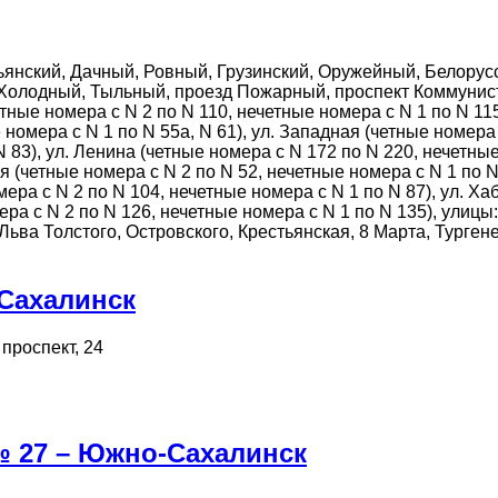
ьянский, Дачный, Ровный, Грузинский, Оружейный, Белорусс
олодный, Тыльный, проезд Пожарный, проспект Коммунистич
тные номера с N 2 по N 110, нечетные номера с N 1 по N 115)
омера с N 1 по N 55а, N 61), ул. Западная (четные номера с
N 83), ул. Ленина (четные номера с N 172 по N 220, нечетны
ая (четные номера с N 2 по N 52, нечетные номера с N 1 по 
омера с N 2 по N 104, нечетные номера с N 1 по N 87), ул. 
ера с N 2 по N 126, нечетные номера с N 1 по N 135), улиц
Льва Толстого, Островского, Крестьянская, 8 Марта, Турге
Сахалинск
проспект, 24
№ 27 – Южно-Сахалинск