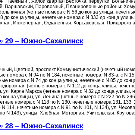
дон "Таежный", жилой квартал Весточка, переулки: Больнич
й, Варшавский, Паровозный, Планировочные районы: Хомут
 Больничная (четные номера с N 56 до конца улицы, нечетны
98 до конца улицы, нечетные номера с N 333 до конца улицы
ежная, Инженерная, Отдаленная, Корсаковская, Придорожна
№ 29 – Южно-Сахалинск
ечный, Цветной, проспект Коммунистический (нечетный номе
ые номера с N 94 по N 184, нечетные номера: N 83-а, с N 15
ные номера с N 74 до конца улицы, нечетные с N 85 до конц
нодорожная (четные номера с N 112 до конца улицы, нечетны
, ул. Карла Маркса (четные номера с N 32 до конца улицы, н
 конца улицы), ул. Ленина (четные номера с N 222 по N 296
етные номера с N 118 по N 130, нечетные номера 131, 133, 1
о N 114, нечетные номера с N 91 по N 101, N 134), ул. Чехо
по N 143), улицы: Хлебная, Моторная, Учительская, Кругова
№ 28 – Южно-Сахалинск