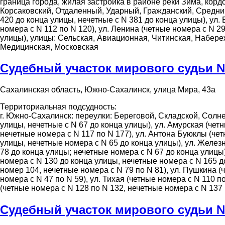
граница города, жилая застройка в районе реки Зима, кор
Корсаковский, Отдаленный, Ударный, Гражданский, Средни
420 до конца улицы, нечетные с N 381 до конца улицы), ул.
номера с N 112 по N 120), ул. Ленина (четные номера с N 2
улицы), улицы: Сельская, Авиационная, Читинская, Набер
Медицинская, Московская
Судебный участок мирового судьи 
Сахалинская область, Южно-Сахалинск, улица Мира, 43а
Территориальная подсудность:
г. Южно-Сахалинск: переулки: Береговой, Складской, Солн
улицы, нечетные с N 67 до конца улицы), ул. Амурская (четн
нечетные номера с N 117 по N 177), ул. Антона Буюклы (чет
улицы, нечетные номера с N 65 до конца улицы), ул. Желез
78 до конца улицы; нечетные номера с N 67 до конца улицы)
номера с N 130 до конца улицы, нечетные номера с N 165 до
номер 104, нечетные номера с N 79 по N 81), ул. Пушкина (ч
номера с N 47 по N 59), ул. Тихая (четные номера с N 110 п
(четные номера с N 128 по N 132, нечетные номера с N 137 
Судебный участок мирового судьи 