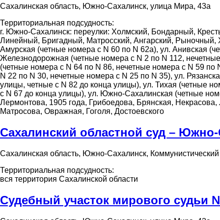
Сахалинская область, Южно-Сахалинск, улица Мира, 43а
Территориальная подсудность:
г. Южно-Сахалинск: переулки: Холмский, Бондарный, Крест
Линейный, Бригадный, Матросский, Ангарский, Рыночный, Х
Амурская (четные номера с N 60 по N 62а), ул. Анивская (че
Железнодорожная (четные номера с N 2 по N 112, нечетные н
(четные номера с N 64 по N 86, нечетные номера с N 59 по 
N 22 по N 30, нечетные номера с N 25 по N 35), ул. Рязанск
улицы, четные с N 82 до конца улицы), ул. Тихая (четные н
с N 67 до конца улицы), ул. Южно-Сахалинская (четные ном
Лермонтова, 1905 года, Грибоедова, Брянская, Некрасова, 
Матросова, Овражная, Гоголя, Достоевского
Сахалинский областной суд – Южно-
Сахалинская область, Южно-Сахалинск, Коммунистический 
Территориальная подсудность:
вся территория Сахалинской области
Судебный участок мирового судьи 