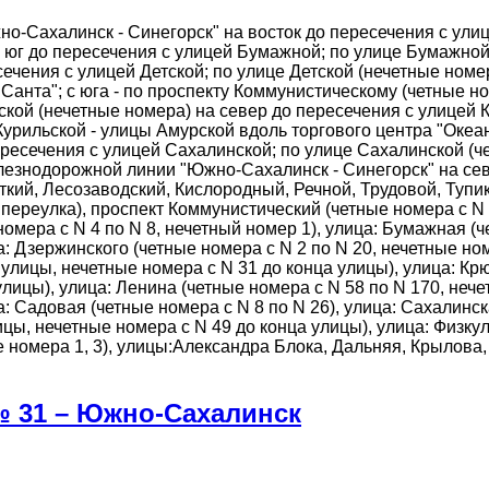
о-Сахалинск - Синегорск" на восток до пересечения с улиц
на юг до пересечения с улицей Бумажной; по улице Бумажной
чения с улицей Детской; по улице Детской (нечетные номера
Санта"; с юга - по проспекту Коммунистическому (четные н
кой (нечетные номера) на север до пересечения с улицей К
урильской - улицы Амурской вдоль торгового центра "Океан
ересечения с улицей Сахалинской; по улице Сахалинской (
елезнодорожной линии "Южно-Сахалинск - Синегорск" на се
ткий, Лесозаводский, Кислородный, Речной, Трудовой, Туп
а переулка), проспект Коммунистический (четные номера с N 
номера с N 4 по N 8, нечетный номер 1), улица: Бумажная (
ца: Дзержинского (четные номера с N 2 по N 20, нечетные но
а улицы, нечетные номера с N 31 до конца улицы), улица: Кр
 улицы), улица: Ленина (четные номера с N 58 по N 170, неч
ца: Садовая (четные номера с N 8 по N 26), улица: Сахалинс
ицы, нечетные номера с N 49 до конца улицы), улица: Физку
ные номера 1, 3), улицы:Александра Блока, Дальняя, Крылов
№ 31 – Южно-Сахалинск