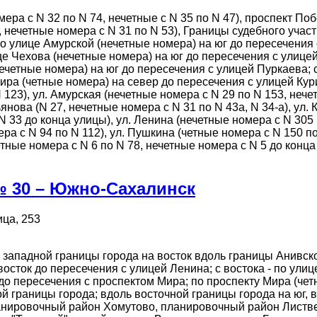
ера с N 32 по N 74, нечетные с N 35 по N 47), проспект По
, нечетные номера с N 31 по N 53), Границы судебного участ
 по улице Амурской (нечетные номера) на юг до пересечени
це Чехова (нечетные номера) на юг до пересечения с улице
ечетные номера) на юг до пересечения с улицей Пуркаева; с
Мира (четные номера) на север до пересечения с улицей Ку
 123), ул. Амурская (нечетные номера с N 29 по N 153, нече
янова (N 27, нечетные номера с N 31 по N 43а, N 34-a), ул.
N 33 до конца улицы), ул. Ленина (нечетные номера с N 305 
ра с N 94 по N 112), ул. Пушкина (четные номера с N 150 по
етные номера с N 6 по N 78, нечетные номера с N 5 до конц
№ 30 – Южно-Сахалинск
ца, 253
 с западной границы города на восток вдоль границы Анивск
осток до пересечения с улицей Ленина; с востока - по улиц
до пересечения с проспектом Мира; по проспекту Мира (чет
й границы города; вдоль восточной границы города на юг, 
ланировочный район Хомутово, планировочный район Листвен