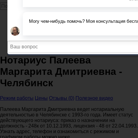
Главная
Нотариусы
Челябинская область
Нотариусы Челябинск
Нотариус Палеева Маргарита Дмитриевна -
Челябинск
Нотариус Палеева
Маргарита Дмитриевна -
Челябинск
Режим работы
Цены
Отзывы (0)
Полезное видео
Палеева Маргарита Дмитриевна ведет нотариальную
деятельностью в Челябинске с 1993-го года. Имеет статус
действующего нотариуса: приказ о назначении на
должность - 248к от 10.12.1993, лицензия - 48 от 22.04.1993.
Узнать адрес, телефон и ознакомиться с режимом и
графиком работы можно ниже.