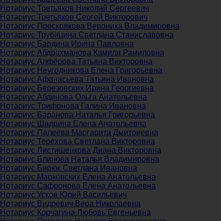
Нотариус Третьяков Николай Сергеевич
Нотариус Третьяков Сергей Викторович
Нотариус Проскрякова Вероника Владимировна
Нотариус Трубицина Светлана Станиславовна
Нотариус Бардина Ирина Павловна
Нотариус Абдрахманова Камиля Рамиловна
Нотариус Алфёрова Татьяна Викторовна
Нотариус Неугодникова Елена Григорьевна
Нотариус Афанасьева Татьяна Ивановна
Нотариус Березовских Ирина Георгиевна
Нотариус Абдинова Ольга Анатольевна
Нотариус Трифонова Галина Ивановна
Нотариус Баранова Наталья Григорьевна
Нотариус Шадрина Елена Анатольевна
Нотариус Палеева Маргарита Дмитриевна
Нотариус Терехова Светлана Викторовна
Нотариус Листишенкова Диана Викторовна
Нотариус Блинова Наталья Владимировна
Нотариус Бирюк Светлана Ивановна
Нотариус Марковских Елена Анатольевна
Нотариус Сафронова Елена Анатольевна
Нотариус Усков Юрий Васильевич
Нотариус Видревич Вера Николаевна
Нотариус Корчагина Любовь Евгеньевна