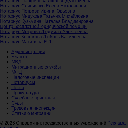
Нотариус Парфенова Любовь Дмитриевна
Нотариус Слипченко Елена Николаевна
Нотариус Петрова Ирина Юрьевна
Нотариус Мицукова Татьяна Михайловна
Нотариус Кузьмина Наталья Владимировна
Центр бесплатной юридической помощи
Нотариус Мокрова Людмила Алексеевна
Нотариус Коровина Любовь Васильевна
Нотариус Макарова Е.Л.
Администрации
Бланки
МВД
Миграционные службы
МФЦ
Налоговые инспекции
Нотариусы
Почта
Прокуратура
Судебные приставы
Суды
Трудовые инспекции
Статьи о миграции
© 2026 Справочник государственных учреждений
Реклама