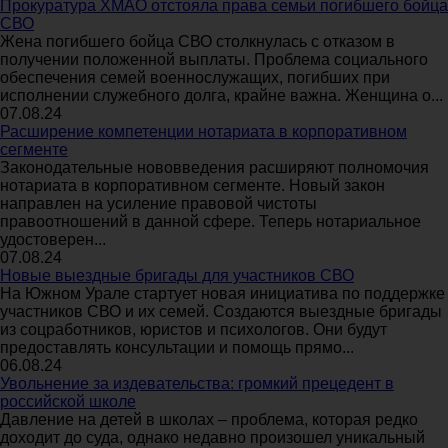
Прокуратура ХМАО отстояла права семьи погибшего бойца
СВО
Жена погибшего бойца СВО столкнулась с отказом в
получении положенной выплаты. Проблема социального
обеспечения семей военнослужащих, погибших при
исполнении служебного долга, крайне важна. Женщина о...
07.08.24
Расширение компетенции нотариата в корпоративном
сегменте
Законодательные нововведения расширяют полномочия
нотариата в корпоративном сегменте. Новый закон
направлен на усиление правовой чистоты
правоотношений в данной сфере. Теперь нотариальное
удостоверен...
07.08.24
Новые выездные бригады для участников СВО
На Южном Урале стартует новая инициатива по поддержке
участников СВО и их семей. Создаются выездные бригады
из соцработников, юристов и психологов. Они будут
предоставлять консультации и помощь прямо...
06.08.24
Увольнение за издевательства: громкий прецедент в
российской школе
Давление на детей в школах – проблема, которая редко
доходит до суда, однако недавно произошел уникальный