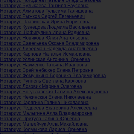
Нотариус Погодина Наталия Владиславовна
Нотариус Бузыкаева Танзиля Раусовна
Нотариус Ахматова Гульсима Галишевна
Нотариус Рыжков Сергей Евгеньевич
Нотариус Плавинская Ирина Борисовна
Нотариус Кузнецова Людмила Васильевна
Нотариус Шафигулина Ирина Радиевна
Нотариус Новикова Юлия Анатольевна
Нотариус Савельева Оксана Владимировна
Нотариус Либерман Надежда Анатольевна
Нотариус Карпова Наталья Исмаиловна
Нотариус Услинская Антонина Юрьевна
Нотариус Науменко Татьяна Ивановна
Нотариус Брейтенбюхер Елена Петровна
Нотариус Фомушкина Вероника Владимировна
Нотариус Руппель Светлана Карловна
Нотариус Лозовик Марина Олеговна
Нотариус Богуславская Татьяна Александровна
Нотариус Нежинская Елена Николаевна
Нотариус Карягина Галина Николаевна
Нотариус Редреева Екатерина Алексеевна
Нотариус Малыгина Алла Владимировна
Нотариус Притула Галина Юрьевна
Нотариус Матвейчук Алла Михайловна
Нотариус Колмыкова Лариса Юрьевна