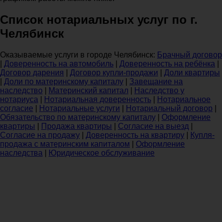
Список нотариальных услуг по г.
Челябинск
Оказываемые услуги в городе Челябинск:
Брачный договор
|
Доверенность на автомобиль
|
Доверенность на ребёнка
|
Договор дарения
|
Договор купли-продажи
|
Доли квартиры
|
Доли по материнскому капиталу
|
Завещание на
наследство
|
Материнский капитал
|
Наследство у
нотариуса
|
Нотариальная доверенность
|
Нотариальное
согласие
|
Нотариальные услуги
|
Нотариальный договор
|
Обязательство по материнскому капиталу
|
Оформление
квартиры
|
Продажа квартиры
|
Согласие на выезд
|
Согласие на продажу
|
Доверенность на квартиру
|
Купля-
продажа с материнским капиталом
|
Оформление
наследства
|
Юридическое обслуживание