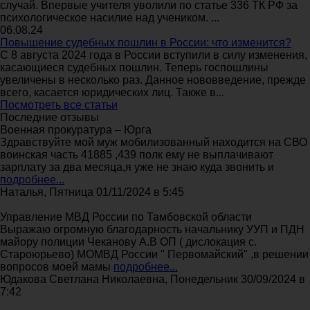
случай. Впервые учителя уволили по статье 336 ТК РФ за
психологическое насилие над учеником. ...
06.08.24
Повышение судебных пошлин в России: что изменится?
С 8 августа 2024 года в России вступили в силу изменения,
касающиеся судебных пошлин. Теперь госпошлины
увеличены в несколько раз. Данное нововведение, прежде
всего, касается юридических лиц. Также в...
Посмотреть все статьи
Последние отзывы
Военная прокуратура – Юрга
Здравствуйте мой муж мобилизованный находится на СВО
воинская часть 41885 ,439 полк ему не выплачивают
зарплату за два месяца,я уже не знаю куда звонить и
подробнее...
Наталья, Пятница 01/11/2024 в 5:45
Управление МВД России по Тамбовской области
Выражаю огромную благодарность начальнику УУП и ПДН
майору полиции Чеканову А.В ОП ( дислокация с.
Староюрьево) МОМВД России " Первомайский" ,в решении
вопросов моей мамы
подробнее...
Юдакова Светлана Николаевна, Понедельник 30/09/2024 в
7:42