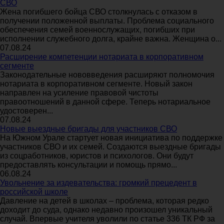
СВО
Жена погибшего бойца СВО столкнулась с отказом в
получении положенной выплаты. Проблема социального
обеспечения семей военнослужащих, погибших при
исполнении служебного долга, крайне важна. Женщина о...
07.08.24
Расширение компетенции нотариата в корпоративном
сегменте
Законодательные нововведения расширяют полномочия
нотариата в корпоративном сегменте. Новый закон
направлен на усиление правовой чистоты
правоотношений в данной сфере. Теперь нотариальное
удостоверен...
07.08.24
Новые выездные бригады для участников СВО
На Южном Урале стартует новая инициатива по поддержке
участников СВО и их семей. Создаются выездные бригады
из соцработников, юристов и психологов. Они будут
предоставлять консультации и помощь прямо...
06.08.24
Увольнение за издевательства: громкий прецедент в
российской школе
Давление на детей в школах – проблема, которая редко
доходит до суда, однако недавно произошел уникальный
случай. Впервые учителя уволили по статье 336 ТК РФ за