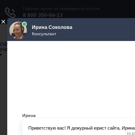
Не официальный справочник государственных
учреждений
Не официальный справочник государственных
учреждений
Задать вопрос юристу
Администрации
Бланки
МВД
Миграционные службы
МФЦ
Налоговые инспекции
Нотариусы
Почта
Прокуратура
Судебные приставы
Суды
Трудовые инспекции
Задать вопрос юристу