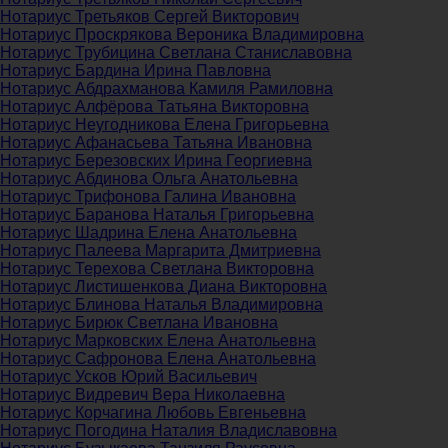
Нотариус Третьяков Сергей Викторович
Нотариус Проскрякова Вероника Владимировна
Нотариус Трубицина Светлана Станиславовна
Нотариус Бардина Ирина Павловна
Нотариус Абдрахманова Камиля Рамиловна
Нотариус Алфёрова Татьяна Викторовна
Нотариус Неугодникова Елена Григорьевна
Нотариус Афанасьева Татьяна Ивановна
Нотариус Березовских Ирина Георгиевна
Нотариус Абдинова Ольга Анатольевна
Нотариус Трифонова Галина Ивановна
Нотариус Баранова Наталья Григорьевна
Нотариус Шадрина Елена Анатольевна
Нотариус Палеева Маргарита Дмитриевна
Нотариус Терехова Светлана Викторовна
Нотариус Листишенкова Диана Викторовна
Нотариус Блинова Наталья Владимировна
Нотариус Бирюк Светлана Ивановна
Нотариус Марковских Елена Анатольевна
Нотариус Сафронова Елена Анатольевна
Нотариус Усков Юрий Васильевич
Нотариус Видревич Вера Николаевна
Нотариус Корчагина Любовь Евгеньевна
Нотариус Погодина Наталия Владиславовна