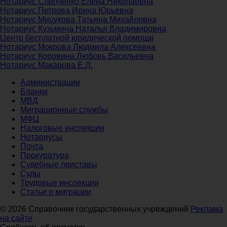
Нотариус Слипченко Елена Николаевна
Нотариус Петрова Ирина Юрьевна
Нотариус Мицукова Татьяна Михайловна
Нотариус Кузьмина Наталья Владимировна
Центр бесплатной юридической помощи
Нотариус Мокрова Людмила Алексеевна
Нотариус Коровина Любовь Васильевна
Нотариус Макарова Е.Л.
Администрации
Бланки
МВД
Миграционные службы
МФЦ
Налоговые инспекции
Нотариусы
Почта
Прокуратура
Судебные приставы
Суды
Трудовые инспекции
Статьи о миграции
© 2026 Справочник государственных учреждений
Реклама
на сайте