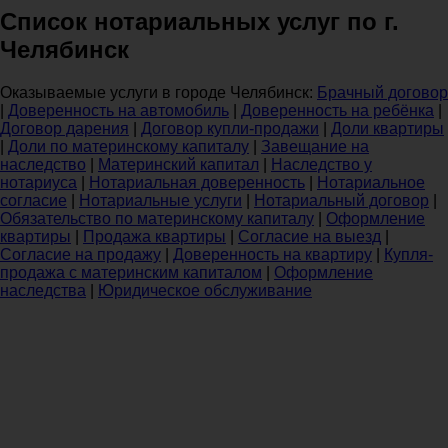
Список нотариальных услуг по г.
Челябинск
Оказываемые услуги в городе Челябинск:
Брачный договор
|
Доверенность на автомобиль
|
Доверенность на ребёнка
|
Договор дарения
|
Договор купли-продажи
|
Доли квартиры
|
Доли по материнскому капиталу
|
Завещание на
наследство
|
Материнский капитал
|
Наследство у
нотариуса
|
Нотариальная доверенность
|
Нотариальное
согласие
|
Нотариальные услуги
|
Нотариальный договор
|
Обязательство по материнскому капиталу
|
Оформление
квартиры
|
Продажа квартиры
|
Согласие на выезд
|
Согласие на продажу
|
Доверенность на квартиру
|
Купля-
продажа с материнским капиталом
|
Оформление
наследства
|
Юридическое обслуживание