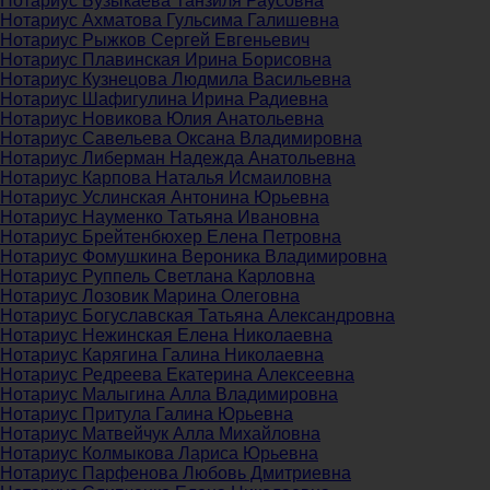
Нотариус Бузыкаева Танзиля Раусовна
Нотариус Ахматова Гульсима Галишевна
Нотариус Рыжков Сергей Евгеньевич
Нотариус Плавинская Ирина Борисовна
Нотариус Кузнецова Людмила Васильевна
Нотариус Шафигулина Ирина Радиевна
Нотариус Новикова Юлия Анатольевна
Нотариус Савельева Оксана Владимировна
Нотариус Либерман Надежда Анатольевна
Нотариус Карпова Наталья Исмаиловна
Нотариус Услинская Антонина Юрьевна
Нотариус Науменко Татьяна Ивановна
Нотариус Брейтенбюхер Елена Петровна
Нотариус Фомушкина Вероника Владимировна
Нотариус Руппель Светлана Карловна
Нотариус Лозовик Марина Олеговна
Нотариус Богуславская Татьяна Александровна
Нотариус Нежинская Елена Николаевна
Нотариус Карягина Галина Николаевна
Нотариус Редреева Екатерина Алексеевна
Нотариус Малыгина Алла Владимировна
Нотариус Притула Галина Юрьевна
Нотариус Матвейчук Алла Михайловна
Нотариус Колмыкова Лариса Юрьевна
Нотариус Парфенова Любовь Дмитриевна