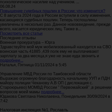
психологическое насилие над учеником. ...
06.08.24
Повышение судебных пошлин в России: что изменится?
С 8 августа 2024 года в России вступили в силу изменения,
касающиеся судебных пошлин. Теперь госпошлины
увеличены в несколько раз. Данное нововведение, прежде
всего, касается юридических лиц. Также в...
Посмотреть все статьи
Последние отзывы
Военная прокуратура – Юрга
Здравствуйте мой муж мобилизованный находится на СВО
воинская часть 41885 ,439 полк ему не выплачивают
зарплату за два месяца,я уже не знаю куда звонить и
подробнее...
Наталья, Пятница 01/11/2024 в 5:45
Управление МВД России по Тамбовской области
Выражаю огромную благодарность начальнику УУП и ПДН
майору полиции Чеканову А.В ОП ( дислокация с.
Староюрьево) МОМВД России " Первомайский" ,в решении
вопросов моей мамы
подробнее...
Юдакова Светлана Николаевна, Понедельник 30/09/2024 в
7:42
Налоговая инспекция №1, Рославль