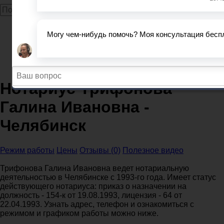
Главная
Нотариусы
Челябинская область
Нотариусы Челябинск
Нотариус Трифонова Галина Ивановна - Челябинск
Нотариус Трифонова
Галина Ивановна -
Челябинск
Режим работы
Цены
Отзывы (0)
Полезное видео
Трифонова Галина Ивановна ведет нотариальную
деятельностью в Челябинске с 1993-го года. Имеет статус
действующего нотариуса: приказ о назначении на
должность - 154-к от 19.08.1993, лицензия - 64 от
22.04.1993. Узнать адрес, телефон и ознакомиться с
режимом и графиком работы можно ниже.