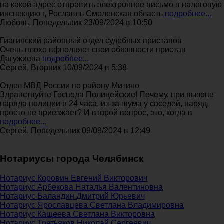
на какой адрес отправить электронное письмо в налоговую
инспекцию г, Рославль Смоленская область
подробнее...
Любовь, Понедельник 23/09/2024 в 10:50
Гиагинский районный отдел судебных приставов
Очень плохо вфполняет свои обязвности пристав
Дагужиева
подробнее...
Сергей, Вторник 10/09/2024 в 5:38
Отдел МВД России по району Митино
Здравствуйте Господа Полицейские! Почему, при вызове
наряда полиции в 24 часа, из-за шума у соседей, наряд,
просто не приезжает? И второй вопрос, это, когда в
подробнее...
Сергей, Понедельник 09/09/2024 в 12:49
Нотариусы города Челябинск
Нотариус Коровин Евгений Викторович
Нотариус Арбекова Наталья Валентиновна
Нотариус Баландин Дмитрий Юрьевич
Нотариус Ярославцева Светлана Владимировна
Нотариус Кащеева Светлана Викторовна
Нотариус Третьяков Николай Сергеевич