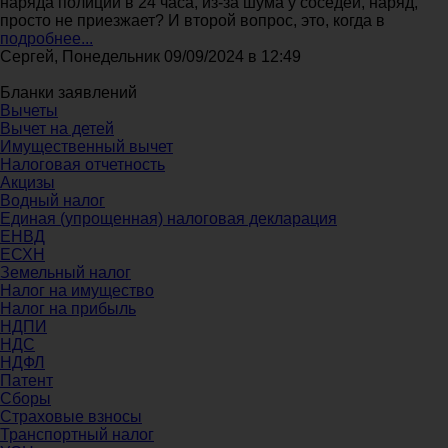
наряда полиции в 24 часа, из-за шума у соседей, наряд,
просто не приезжает? И второй вопрос, это, когда в
подробнее...
Сергей, Понедельник 09/09/2024 в 12:49
Бланки заявлений
Вычеты
Вычет на детей
Имущественный вычет
Налоговая отчетность
Акцизы
Водный налог
Единая (упрощенная) налоговая декларация
ЕНВД
ЕСХН
Земельный налог
Налог на имущество
Налог на прибыль
НДПИ
НДС
НДФЛ
Патент
Сборы
Страховые взносы
Транспортный налог