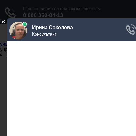
Не официальный справочник государственных
учреждений
Не официальный справочник государственных
учреждений
Задать вопрос юристу
Администрации
Бланки
МВД
Миграционные службы
МФЦ
Налоговые инспекции
Нотариусы
Почта
Прокуратура
Судебные приставы
Суды
Трудовые инспекции
Задать вопрос юристу