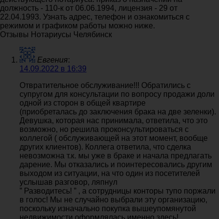
должность - 110-к от 06.06.1994, лицензия - 29 от
22.04.1993. Узнать адрес, телефон и ознакомиться с
режимом и графиком работы можно ниже.
Отзывы Нотариусы Челябинск
Евгения
:
14.09.2022 в 16:39
Отвратительное обслуживание!!! Обратились с
супругом для консультации по вопросу продажи доли
одной из сторон в общей квартире
(приобреталась до заключения брака на две зеленки).
Девушка, которая нас принимала, ответила, что это
возможно, но решила проконсультироваться с
коллегой ( обслуживающей на этот момент, вообще
других клиентов). Коллега ответила, что сделка
невозможна т.к. мы уже в браке и начала предлагать
дарение. Мы отказались и поинтересовались другим
выходом из ситуации, на что один из посетителей
услышав разговор, ляпнул
” Разводитесь! ” , а сотрудницы конторы тупо поржали
в голос! Мы не случайно выбрали эту организацию,
поскольку изначально покупка вышеупомянутой
недвижимости оформлялась именно здесь!