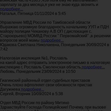
воинская часть 41885 ,439 полк ему не выплачивают
зарплату за два месяца,я уже не знаю куда звонить и
подробнее...
Наталья, Пятница 01/11/2024 в 5:45
Управление МВД России по Тамбовской области
Выражаю огромную благодарность начальнику УУП и ПДН
майору полиции Чеканову А.В ОП ( дислокация с.
Староюрьево) МОМВД России " Первомайский" ,в решении
вопросов моей мамы
подробнее...
Юдакова Светлана Николаевна, Понедельник 30/09/2024 в
7:42
Налоговая инспекция №1, Рославль
на какой адрес отправить электронное письмо в налоговую
инспекцию г, Рославль Смоленская область
подробнее...
Любовь, Понедельник 23/09/2024 в 10:50
Гиагинский районный отдел судебных приставов
Очень плохо вфполняет свои обязвности пристав
Дагужиева
подробнее...
Сергей, Вторник 10/09/2024 в 5:38
Отдел МВД России по району Митино
Здравствуйте Господа Полицейские! Почему, при вызове