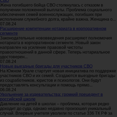
СВО
Жена погибшего бойца СВО столкнулась с отказом в
получении положенной выплаты. Проблема социального
обеспечения семей военнослужащих, погибших при
исполнении служебного долга, крайне важна. Женщина о...
07.08.24
Расширение компетенции нотариата в корпоративном
сегменте
Законодательные нововведения расширяют полномочия
нотариата в корпоративном сегменте. Новый закон
направлен на усиление правовой чистоты
правоотношений в данной сфере. Теперь нотариальное
удостоверен...
07.08.24
Новые выездные бригады для участников СВО
На Южном Урале стартует новая инициатива по поддержке
участников СВО и их семей. Создаются выездные бригады
из соцработников, юристов и психологов. Они будут
предоставлять консультации и помощь прямо...
06.08.24
Увольнение за издевательства: громкий прецедент в
российской школе
Давление на детей в школах – проблема, которая редко
доходит до суда, однако недавно произошел уникальный
случай. Впервые учителя уволили по статье 336 ТК РФ за