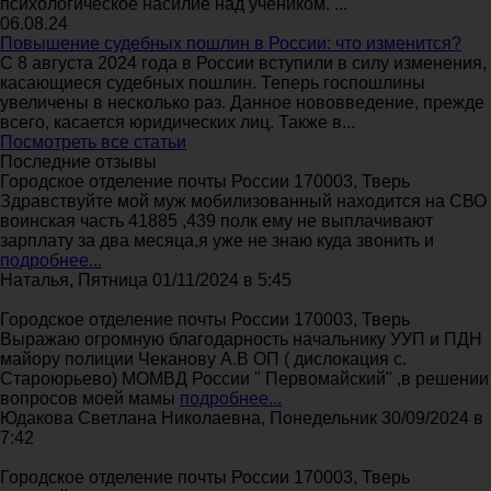
психологическое насилие над учеником. ...
06.08.24
Повышение судебных пошлин в России: что изменится?
С 8 августа 2024 года в России вступили в силу изменения,
касающиеся судебных пошлин. Теперь госпошлины
увеличены в несколько раз. Данное нововведение, прежде
всего, касается юридических лиц. Также в...
Посмотреть все статьи
Последние отзывы
Городское отделение почты России 170003, Тверь
Здравствуйте мой муж мобилизованный находится на СВО
воинская часть 41885 ,439 полк ему не выплачивают
зарплату за два месяца,я уже не знаю куда звонить и
подробнее...
Наталья, Пятница 01/11/2024 в 5:45
Городское отделение почты России 170003, Тверь
Выражаю огромную благодарность начальнику УУП и ПДН
майору полиции Чеканову А.В ОП ( дислокация с.
Староюрьево) МОМВД России " Первомайский" ,в решении
вопросов моей мамы
подробнее...
Юдакова Светлана Николаевна, Понедельник 30/09/2024 в
7:42
Городское отделение почты России 170003, Тверь