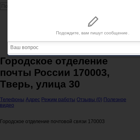
Главная
Почта
Тверская область
Почта Тверь
Городское отделение почты России 170003, Тверь,
улица 30
Городское отделение
почты России 170003,
Тверь, улица 30
Телефоны
Адрес
Режим работы
Отзывы (0)
Полезное
видео
Городское отделение почтовой связи 170003