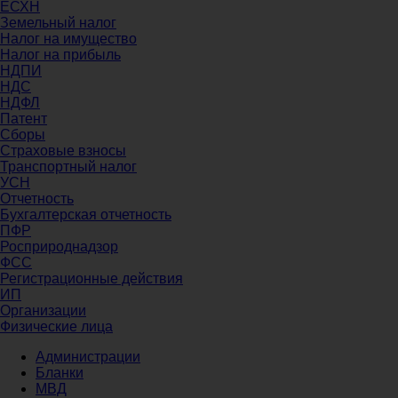
ЕСХН
Земельный налог
Налог на имущество
Налог на прибыль
НДПИ
НДС
НДФЛ
Патент
Сборы
Страховые взносы
Транспортный налог
УСН
Отчетность
Бухгалтерская отчетность
ПФР
Росприроднадзор
ФСС
Регистрационные действия
ИП
Организации
Физические лица
Администрации
Бланки
МВД