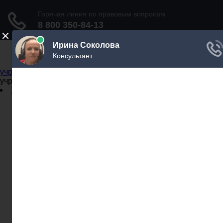
Не официальный справочник государственных
учреждений
Не официальный справочник государственных
учреждений
Задать вопрос юристу
Администрации
Бланки
МВД
Миграционные службы
МФЦ
Налоговые инспекции
Нотариусы
Почта
Прокуратура
Судебные приставы
Суды
Трудовые инспекции
Задать вопрос юристу