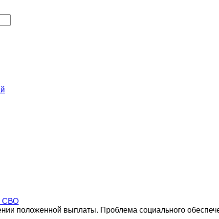
ай
а СВО
чении положенной выплаты. Проблема социального обеспеч