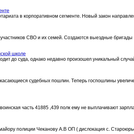
енте
ариата в корпоративном сегменте. Новый закон направле
участников СВО и их семей. Создаются выездные бригады и
йской школе
ходит до суда, однако недавно произошел уникальный случа
я, касающиеся судебных пошлин. Теперь госпошлины увеличе
инская часть 41885 ,439 полк ему не выплачивают зарплат
айору полиции Чеканову А.В ОП ( дислокация с. Староюр