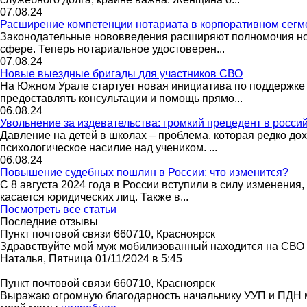
07.08.24
Расширение компетенции нотариата в корпоративном сегм
Законодательные нововведения расширяют полномочия нот
сфере. Теперь нотариальное удостоверен...
07.08.24
Новые выездные бригады для участников СВО
На Южном Урале стартует новая инициатива по поддержке 
предоставлять консультации и помощь прямо...
06.08.24
Увольнение за издевательства: громкий прецедент в росси
Давление на детей в школах – проблема, которая редко до
психологическое насилие над учеником. ...
06.08.24
Повышение судебных пошлин в России: что изменится?
С 8 августа 2024 года в России вступили в силу изменени
касается юридических лиц. Также в...
Посмотреть все статьи
Последние отзывы
Пункт почтовой связи 660710, Красноярск
Здравствуйте мой муж мобилизованный находится на СВО во
Наталья, Пятница 01/11/2024 в 5:45
Пункт почтовой связи 660710, Красноярск
Выражаю огромную благодарность начальнику УУП и ПДН м