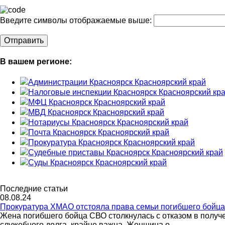
Введите символы отображаемые выше:
В вашем регионе:
Администрации Красноярск Красноярский край
Налоговые инспекции Красноярск Красноярский кр
МФЦ Красноярск Красноярский край
МВД Красноярск Красноярский край
Нотариусы Красноярск Красноярский край
Почта Красноярск Красноярский край
Прокуратура Красноярск Красноярский край
Судебные приставы Красноярск Красноярский край
Суды Красноярск Красноярский край
Последние статьи
08.08.24
Прокуратура ХМАО отстояла права семьи погибшего бойц
Жена погибшего бойца СВО столкнулась с отказом в полу
служебного долга, крайне важна. Женщина о...