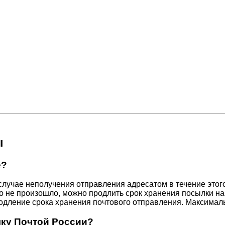
ы
е?
 случае неполучения отправления адресатом в течение это
о не произошло, можно продлить срок хранения посылки на 
родление срока хранения почтового отправления. Максимал
лку Почтой России?