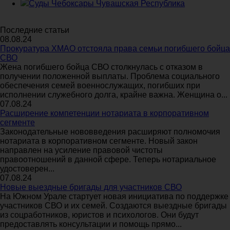
Суды Чебоксары Чувашская Республика
Последние статьи
08.08.24
Прокуратура ХМАО отстояла права семьи погибшего бойца
СВО
Жена погибшего бойца СВО столкнулась с отказом в
получении положенной выплаты. Проблема социального
обеспечения семей военнослужащих, погибших при
исполнении служебного долга, крайне важна. Женщина о...
07.08.24
Расширение компетенции нотариата в корпоративном
сегменте
Законодательные нововведения расширяют полномочия
нотариата в корпоративном сегменте. Новый закон
направлен на усиление правовой чистоты
правоотношений в данной сфере. Теперь нотариальное
удостоверен...
07.08.24
Новые выездные бригады для участников СВО
На Южном Урале стартует новая инициатива по поддержке
участников СВО и их семей. Создаются выездные бригады
из соцработников, юристов и психологов. Они будут
предоставлять консультации и помощь прямо...