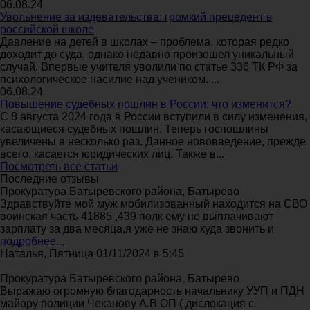
06.08.24
Увольнение за издевательства: громкий прецедент в
российской школе
Давление на детей в школах – проблема, которая редко
доходит до суда, однако недавно произошел уникальный
случай. Впервые учителя уволили по статье 336 ТК РФ за
психологическое насилие над учеником. ...
06.08.24
Повышение судебных пошлин в России: что изменится?
С 8 августа 2024 года в России вступили в силу изменения,
касающиеся судебных пошлин. Теперь госпошлины
увеличены в несколько раз. Данное нововведение, прежде
всего, касается юридических лиц. Также в...
Посмотреть все статьи
Последние отзывы
Прокуратура Батыревского района, Батырево
Здравствуйте мой муж мобилизованный находится на СВО
воинская часть 41885 ,439 полк ему не выплачивают
зарплату за два месяца,я уже не знаю куда звонить и
подробнее...
Наталья, Пятница 01/11/2024 в 5:45
Прокуратура Батыревского района, Батырево
Выражаю огромную благодарность начальнику УУП и ПДН
майору полиции Чеканову А.В ОП ( дислокация с.