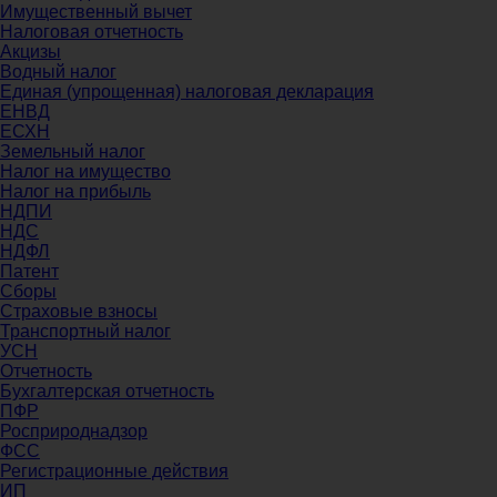
Имущественный вычет
Налоговая отчетность
Акцизы
Водный налог
Единая (упрощенная) налоговая декларация
ЕНВД
ЕСХН
Земельный налог
Налог на имущество
Налог на прибыль
НДПИ
НДС
НДФЛ
Патент
Сборы
Страховые взносы
Транспортный налог
УСН
Отчетность
Бухгалтерская отчетность
ПФР
Росприроднадзор
ФСС
Регистрационные действия
ИП