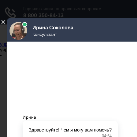
Не официальный справочник государственных
учреждений
Не официальный справочник государственных
учреждений
Задать вопрос юристу
Администрации
Бланки
МВД
Миграционные службы
МФЦ
Налоговые инспекции
Нотариусы
Почта
Прокуратура
Судебные приставы
Суды
Трудовые инспекции
Задать вопрос юристу