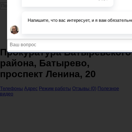
Главная
Прокуратура
Чувашская Республика
Прокуратура Батыревского района, Батырево,
проспект Ленина, 20
Прокуратура Батыревского
района, Батырево,
проспект Ленина, 20
Телефоны
Адрес
Режим работы
Отзывы (0)
Полезное
видео