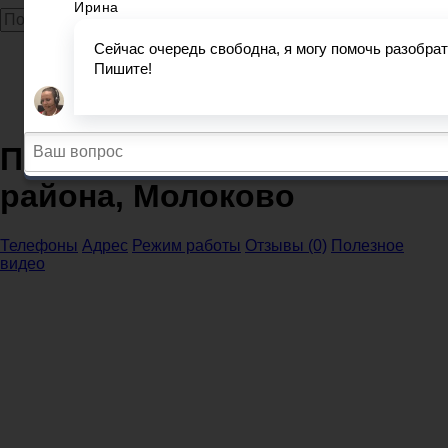
Главная
Прокуратура
Тверская область
Прокуратура Молоковского района, Молоково
Прокуратура Молоковского
района, Молоково
Телефоны
Адрес
Режим работы
Отзывы (0)
Полезное
видео