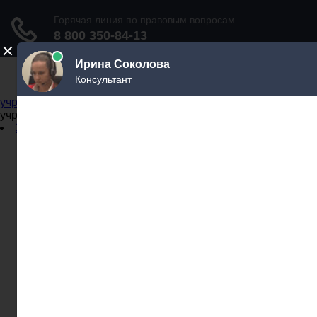
Не официальный справочник государственных
учреждений
Не официальный справочник государственных
учреждений
Задать вопрос юристу
Администрации
Бланки
МВД
Миграционные службы
МФЦ
Налоговые инспекции
Нотариусы
Почта
Прокуратура
Судебные приставы
Суды
Трудовые инспекции
Задать вопрос юристу