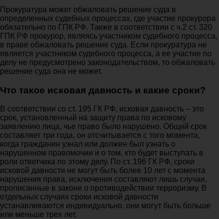
Прокуратура может обжаловать решение суда в
определенных судебных процессах, где участие прокурора
обязательно по ГПК РФ. Также в соответствии с ч.2 ст. 320
ГПК РФ прокурор, являясь участником судебного процесса,
в праве обжаловать решение суда. Если прокуратура не
является участником судебного процесса, а ее участие по
делу не предусмотрено законодательством, то обжаловать
решение суда она не может.
Что такое исковая давность и какие сроки?
В соответствии со ст. 195 ГК РФ, исковая давность – это
срок, установленный на защиту права по исковому
заявлению лица, чье право было нарушено. Общий срок
составляет три года, он отсчитывается с того момента,
когда гражданин узнал или должен был узнать о
нарушенном правомочии и о том, кто будет выступать в
роли ответчика по этому делу. По ст. 196 ГК РФ, сроки
исковой давности не могут быть более 10 лет с момента
нарушения права, исключения составляют лишь случаи,
прописанные в законе о противодействии терроризму. В
отдельных случаях сроки исковой давности
устанавливаются индивидуально, они могут быть больше
или меньше трех лет.