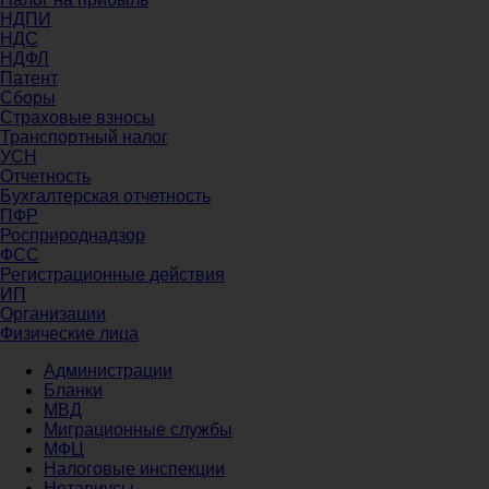
НДПИ
НДС
НДФЛ
Патент
Сборы
Страховые взносы
Транспортный налог
УСН
Отчетность
Бухгалтерская отчетность
ПФР
Росприроднадзор
ФСС
Регистрационные действия
ИП
Организации
Физические лица
Администрации
Бланки
МВД
Миграционные службы
МФЦ
Налоговые инспекции
Нотариусы