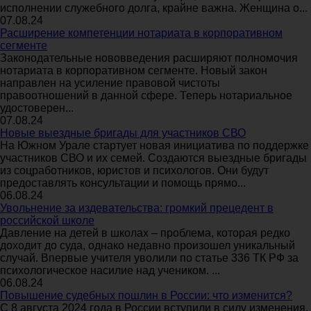
исполнении служебного долга, крайне важна. Женщина о...
07.08.24
Расширение компетенции нотариата в корпоративном
сегменте
Законодательные нововведения расширяют полномочия
нотариата в корпоративном сегменте. Новый закон
направлен на усиление правовой чистоты
правоотношений в данной сфере. Теперь нотариальное
удостоверен...
07.08.24
Новые выездные бригады для участников СВО
На Южном Урале стартует новая инициатива по поддержке
участников СВО и их семей. Создаются выездные бригады
из соцработников, юристов и психологов. Они будут
предоставлять консультации и помощь прямо...
06.08.24
Увольнение за издевательства: громкий прецедент в
российской школе
Давление на детей в школах – проблема, которая редко
доходит до суда, однако недавно произошел уникальный
случай. Впервые учителя уволили по статье 336 ТК РФ за
психологическое насилие над учеником. ...
06.08.24
Повышение судебных пошлин в России: что изменится?
С 8 августа 2024 года в России вступили в силу изменения,