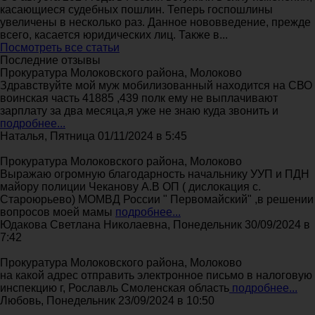
касающиеся судебных пошлин. Теперь госпошлины
увеличены в несколько раз. Данное нововведение, прежде
всего, касается юридических лиц. Также в...
Посмотреть все статьи
Последние отзывы
Прокуратура Молоковского района, Молоково
Здравствуйте мой муж мобилизованный находится на СВО
воинская часть 41885 ,439 полк ему не выплачивают
зарплату за два месяца,я уже не знаю куда звонить и
подробнее...
Наталья, Пятница 01/11/2024 в 5:45
Прокуратура Молоковского района, Молоково
Выражаю огромную благодарность начальнику УУП и ПДН
майору полиции Чеканову А.В ОП ( дислокация с.
Староюрьево) МОМВД России " Первомайский" ,в решении
вопросов моей мамы
подробнее...
Юдакова Светлана Николаевна, Понедельник 30/09/2024 в
7:42
Прокуратура Молоковского района, Молоково
на какой адрес отправить электронное письмо в налоговую
инспекцию г, Рославль Смоленская область
подробнее...
Любовь, Понедельник 23/09/2024 в 10:50