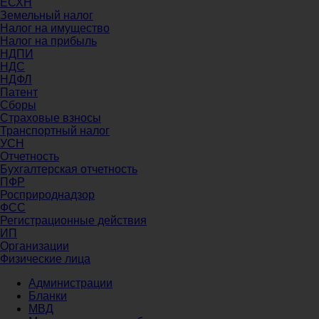
ЕСХН
Земельный налог
Налог на имущество
Налог на прибыль
НДПИ
НДС
НДФЛ
Патент
Сборы
Страховые взносы
Транспортный налог
УСН
Отчетность
Бухгалтерская отчетность
ПФР
Росприроднадзор
ФСС
Регистрационные действия
ИП
Организации
Физические лица
Администрации
Бланки
МВД