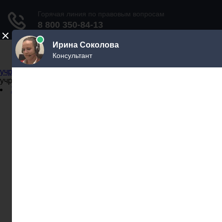
Не официальный справочник государственных
учреждений
Не официальный справочник государственных
учреждений
Задать вопрос юристу
Администрации
Бланки
МВД
Миграционные службы
МФЦ
Налоговые инспекции
Нотариусы
Почта
Прокуратура
Судебные приставы
Суды
Трудовые инспекции
Задать вопрос юристу