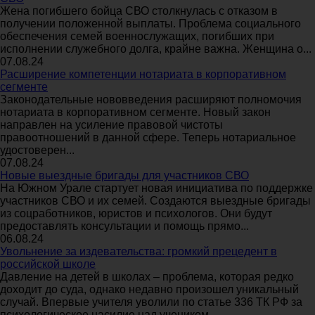
Жена погибшего бойца СВО столкнулась с отказом в
получении положенной выплаты. Проблема социального
обеспечения семей военнослужащих, погибших при
исполнении служебного долга, крайне важна. Женщина о...
07.08.24
Расширение компетенции нотариата в корпоративном
сегменте
Законодательные нововведения расширяют полномочия
нотариата в корпоративном сегменте. Новый закон
направлен на усиление правовой чистоты
правоотношений в данной сфере. Теперь нотариальное
удостоверен...
07.08.24
Новые выездные бригады для участников СВО
На Южном Урале стартует новая инициатива по поддержке
участников СВО и их семей. Создаются выездные бригады
из соцработников, юристов и психологов. Они будут
предоставлять консультации и помощь прямо...
06.08.24
Увольнение за издевательства: громкий прецедент в
российской школе
Давление на детей в школах – проблема, которая редко
доходит до суда, однако недавно произошел уникальный
случай. Впервые учителя уволили по статье 336 ТК РФ за
психологическое насилие над учеником. ...