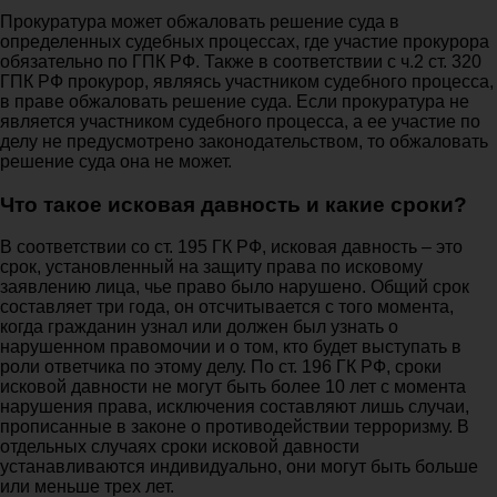
Прокуратура может обжаловать решение суда в
определенных судебных процессах, где участие прокурора
обязательно по ГПК РФ. Также в соответствии с ч.2 ст. 320
ГПК РФ прокурор, являясь участником судебного процесса,
в праве обжаловать решение суда. Если прокуратура не
является участником судебного процесса, а ее участие по
делу не предусмотрено законодательством, то обжаловать
решение суда она не может.
Что такое исковая давность и какие сроки?
В соответствии со ст. 195 ГК РФ, исковая давность – это
срок, установленный на защиту права по исковому
заявлению лица, чье право было нарушено. Общий срок
составляет три года, он отсчитывается с того момента,
когда гражданин узнал или должен был узнать о
нарушенном правомочии и о том, кто будет выступать в
роли ответчика по этому делу. По ст. 196 ГК РФ, сроки
исковой давности не могут быть более 10 лет с момента
нарушения права, исключения составляют лишь случаи,
прописанные в законе о противодействии терроризму. В
отдельных случаях сроки исковой давности
устанавливаются индивидуально, они могут быть больше
или меньше трех лет.