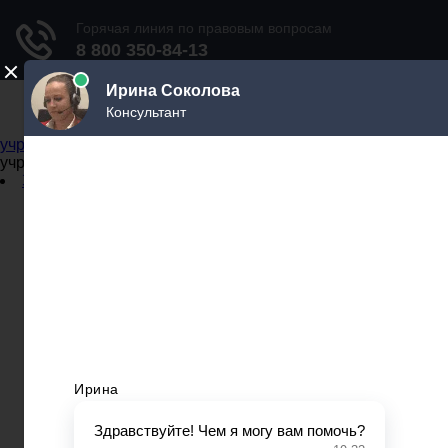
Не официальный справочник государственных
учреждений
Не официальный справочник государственных
учреждений
Задать вопрос юристу
Администрации
Бланки
МВД
Миграционные службы
МФЦ
Налоговые инспекции
Нотариусы
Почта
Прокуратура
Судебные приставы
Суды
Трудовые инспекции
Задать вопрос юристу