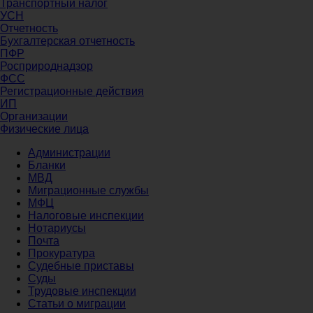
Транспортный налог
УСН
Отчетность
Бухгалтерская отчетность
ПФР
Росприроднадзор
ФСС
Регистрационные действия
ИП
Организации
Физические лица
Администрации
Бланки
МВД
Миграционные службы
МФЦ
Налоговые инспекции
Нотариусы
Почта
Прокуратура
Судебные приставы
Суды
Трудовые инспекции
Статьи о миграции