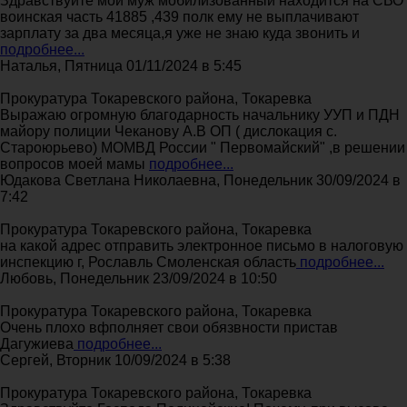
Здравствуйте мой муж мобилизованный находится на СВО
воинская часть 41885 ,439 полк ему не выплачивают
зарплату за два месяца,я уже не знаю куда звонить и
подробнее...
Наталья, Пятница 01/11/2024 в 5:45
Прокуратура Токаревского района, Токаревка
Выражаю огромную благодарность начальнику УУП и ПДН
майору полиции Чеканову А.В ОП ( дислокация с.
Староюрьево) МОМВД России " Первомайский" ,в решении
вопросов моей мамы
подробнее...
Юдакова Светлана Николаевна, Понедельник 30/09/2024 в
7:42
Прокуратура Токаревского района, Токаревка
на какой адрес отправить электронное письмо в налоговую
инспекцию г, Рославль Смоленская область
подробнее...
Любовь, Понедельник 23/09/2024 в 10:50
Прокуратура Токаревского района, Токаревка
Очень плохо вфполняет свои обязвности пристав
Дагужиева
подробнее...
Сергей, Вторник 10/09/2024 в 5:38
Прокуратура Токаревского района, Токаревка