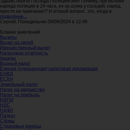
Здравствуйте Господа Полицейские! Почему, при вызове
наряда полиции в 24 часа, из-за шума у соседей, наряд,
просто не приезжает? И второй вопрос, это, когда в
подробнее...
Сергей, Понедельник 09/09/2024 в 12:49
Бланки заявлений
Вычеты
Вычет на детей
Имущественный вычет
Налоговая отчетность
Акцизы
Водный налог
Единая (упрощенная) налоговая декларация
ЕНВД
ЕСХН
Земельный налог
Налог на имущество
Налог на прибыль
НДПИ
НДС
НДФЛ
Патент
Сборы
Страховые взносы