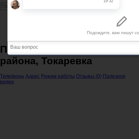
Главная
Прокуратура
Тамбовская область
Прокуратура Токаревского района, Токаревка
Прокуратура Токаревского
района, Токаревка
Телефоны
Адрес
Режим работы
Отзывы (0)
Полезное
видео