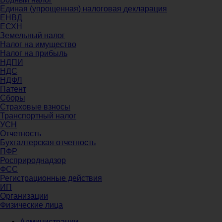
Единая (упрощенная) налоговая декларация
ЕНВД
ЕСХН
Земельный налог
Налог на имущество
Налог на прибыль
НДПИ
НДС
НДФЛ
Патент
Сборы
Страховые взносы
Транспортный налог
УСН
Отчетность
Бухгалтерская отчетность
ПФР
Росприроднадзор
ФСС
Регистрационные действия
ИП
Организации
Физические лица
Администрации