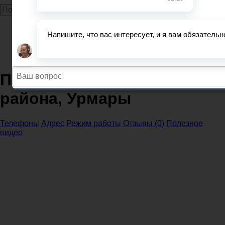
Главная
Прокуратура
Чувашская Республика
Прокуратура Урмарского района, Урмары
Прокуратура Урмарского
района, Урмары
Телефоны
Адрес
Режим работы
Отзывы (0)
Полезное
видео