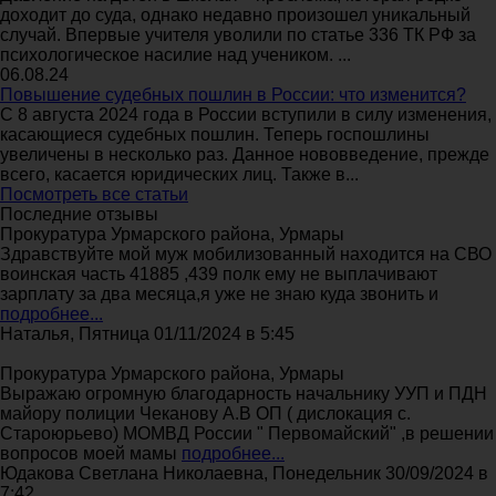
доходит до суда, однако недавно произошел уникальный
случай. Впервые учителя уволили по статье 336 ТК РФ за
психологическое насилие над учеником. ...
06.08.24
Повышение судебных пошлин в России: что изменится?
С 8 августа 2024 года в России вступили в силу изменения,
касающиеся судебных пошлин. Теперь госпошлины
увеличены в несколько раз. Данное нововведение, прежде
всего, касается юридических лиц. Также в...
Посмотреть все статьи
Последние отзывы
Прокуратура Урмарского района, Урмары
Здравствуйте мой муж мобилизованный находится на СВО
воинская часть 41885 ,439 полк ему не выплачивают
зарплату за два месяца,я уже не знаю куда звонить и
подробнее...
Наталья, Пятница 01/11/2024 в 5:45
Прокуратура Урмарского района, Урмары
Выражаю огромную благодарность начальнику УУП и ПДН
майору полиции Чеканову А.В ОП ( дислокация с.
Староюрьево) МОМВД России " Первомайский" ,в решении
вопросов моей мамы
подробнее...
Юдакова Светлана Николаевна, Понедельник 30/09/2024 в
7:42