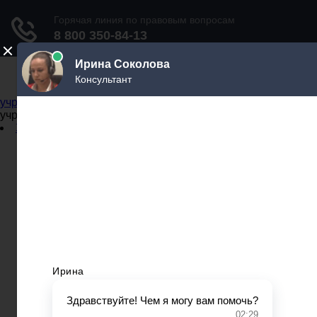
Не официальный справочник государственных
учреждений
Не официальный справочник государственных
учреждений
Задать вопрос юристу
Администрации
Бланки
МВД
Миграционные службы
МФЦ
Налоговые инспекции
Нотариусы
Почта
Прокуратура
Судебные приставы
Суды
Трудовые инспекции
Задать вопрос юристу