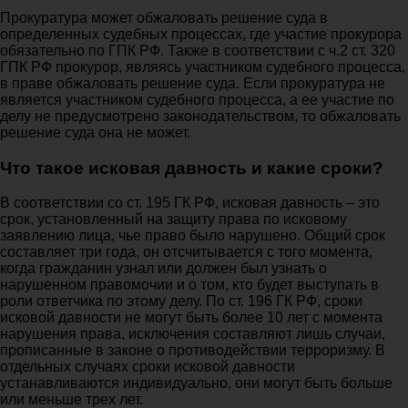
Прокуратура может обжаловать решение суда в
определенных судебных процессах, где участие прокурора
обязательно по ГПК РФ. Также в соответствии с ч.2 ст. 320
ГПК РФ прокурор, являясь участником судебного процесса,
в праве обжаловать решение суда. Если прокуратура не
является участником судебного процесса, а ее участие по
делу не предусмотрено законодательством, то обжаловать
решение суда она не может.
Что такое исковая давность и какие сроки?
В соответствии со ст. 195 ГК РФ, исковая давность – это
срок, установленный на защиту права по исковому
заявлению лица, чье право было нарушено. Общий срок
составляет три года, он отсчитывается с того момента,
когда гражданин узнал или должен был узнать о
нарушенном правомочии и о том, кто будет выступать в
роли ответчика по этому делу. По ст. 196 ГК РФ, сроки
исковой давности не могут быть более 10 лет с момента
нарушения права, исключения составляют лишь случаи,
прописанные в законе о противодействии терроризму. В
отдельных случаях сроки исковой давности
устанавливаются индивидуально, они могут быть больше
или меньше трех лет.