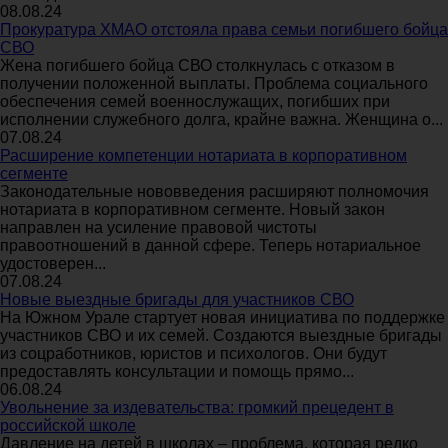
08.08.24
Прокуратура ХМАО отстояла права семьи погибшего бойца
СВО
Жена погибшего бойца СВО столкнулась с отказом в
получении положенной выплаты. Проблема социального
обеспечения семей военнослужащих, погибших при
исполнении служебного долга, крайне важна. Женщина о...
07.08.24
Расширение компетенции нотариата в корпоративном
сегменте
Законодательные нововведения расширяют полномочия
нотариата в корпоративном сегменте. Новый закон
направлен на усиление правовой чистоты
правоотношений в данной сфере. Теперь нотариальное
удостоверен...
07.08.24
Новые выездные бригады для участников СВО
На Южном Урале стартует новая инициатива по поддержке
участников СВО и их семей. Создаются выездные бригады
из соцработников, юристов и психологов. Они будут
предоставлять консультации и помощь прямо...
06.08.24
Увольнение за издевательства: громкий прецедент в
российской школе
Давление на детей в школах – проблема, которая редко