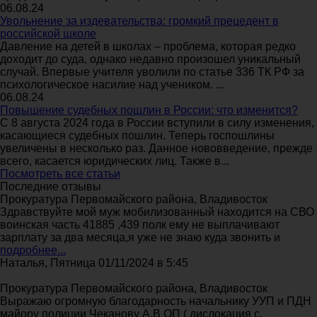
06.08.24
Увольнение за издевательства: громкий прецедент в
российской школе
Давление на детей в школах – проблема, которая редко
доходит до суда, однако недавно произошел уникальный
случай. Впервые учителя уволили по статье 336 ТК РФ за
психологическое насилие над учеником. ...
06.08.24
Повышение судебных пошлин в России: что изменится?
С 8 августа 2024 года в России вступили в силу изменения,
касающиеся судебных пошлин. Теперь госпошлины
увеличены в несколько раз. Данное нововведение, прежде
всего, касается юридических лиц. Также в...
Посмотреть все статьи
Последние отзывы
Прокуратура Первомайского района, Владивосток
Здравствуйте мой муж мобилизованный находится на СВО
воинская часть 41885 ,439 полк ему не выплачивают
зарплату за два месяца,я уже не знаю куда звонить и
подробнее...
Наталья, Пятница 01/11/2024 в 5:45
Прокуратура Первомайского района, Владивосток
Выражаю огромную благодарность начальнику УУП и ПДН
майору полиции Чеканову А.В ОП ( дислокация с.