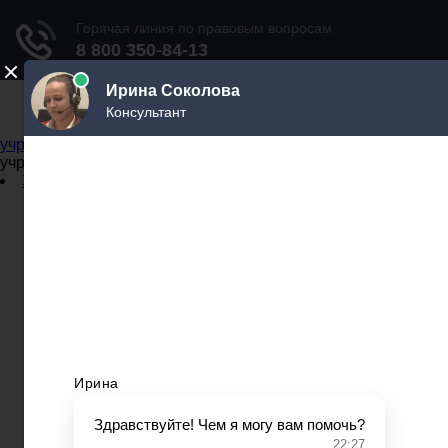
Не официальный справочник государственных
учреждений
Не официальный справочник государственных
учреждений
Задать вопрос юристу
Администрации
Бланки
МВД
Миграционные службы
МФЦ
Налоговые инспекции
Нотариусы
Почта
Прокуратура
Судебные приставы
Суды
Трудовые инспекции
Задать вопрос юристу