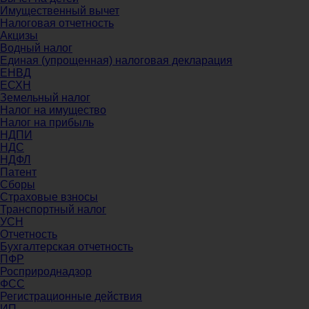
Имущественный вычет
Налоговая отчетность
Акцизы
Водный налог
Единая (упрощенная) налоговая декларация
ЕНВД
ЕСХН
Земельный налог
Налог на имущество
Налог на прибыль
НДПИ
НДС
НДФЛ
Патент
Сборы
Страховые взносы
Транспортный налог
УСН
Отчетность
Бухгалтерская отчетность
ПФР
Росприроднадзор
ФСС
Регистрационные действия
ИП