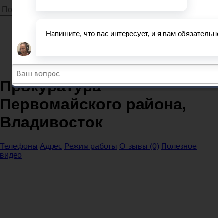
Главная
Прокуратура
Приморский край
Прокуратура Владивосток
Прокуратура Первомайского района, Владивосток
Прокуратура
Первомайского района,
Владивосток
Телефоны
Адрес
Режим работы
Отзывы (0)
Полезное
видео