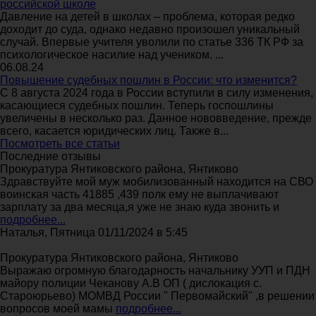
российской школе
Давление на детей в школах – проблема, которая редко
доходит до суда, однако недавно произошел уникальный
случай. Впервые учителя уволили по статье 336 ТК РФ за
психологическое насилие над учеником. ...
06.08.24
Повышение судебных пошлин в России: что изменится?
С 8 августа 2024 года в России вступили в силу изменения,
касающиеся судебных пошлин. Теперь госпошлины
увеличены в несколько раз. Данное нововведение, прежде
всего, касается юридических лиц. Также в...
Посмотреть все статьи
Последние отзывы
Прокуратура Янтиковского района, Янтиково
Здравствуйте мой муж мобилизованный находится на СВО
воинская часть 41885 ,439 полк ему не выплачивают
зарплату за два месяца,я уже не знаю куда звонить и
подробнее...
Наталья, Пятница 01/11/2024 в 5:45
Прокуратура Янтиковского района, Янтиково
Выражаю огромную благодарность начальнику УУП и ПДН
майору полиции Чеканову А.В ОП ( дислокация с.
Староюрьево) МОМВД России " Первомайский" ,в решении
вопросов моей мамы
подробнее...