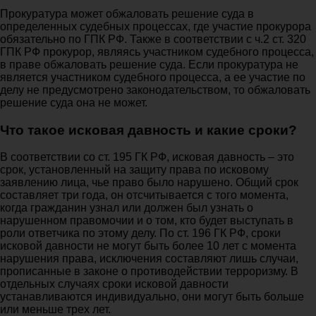
Прокуратура может обжаловать решение суда в
определенных судебных процессах, где участие прокурора
обязательно по ГПК РФ. Также в соответствии с ч.2 ст. 320
ГПК РФ прокурор, являясь участником судебного процесса,
в праве обжаловать решение суда. Если прокуратура не
является участником судебного процесса, а ее участие по
делу не предусмотрено законодательством, то обжаловать
решение суда она не может.
Что такое исковая давность и какие сроки?
В соответствии со ст. 195 ГК РФ, исковая давность – это
срок, установленный на защиту права по исковому
заявлению лица, чье право было нарушено. Общий срок
составляет три года, он отсчитывается с того момента,
когда гражданин узнал или должен был узнать о
нарушенном правомочии и о том, кто будет выступать в
роли ответчика по этому делу. По ст. 196 ГК РФ, сроки
исковой давности не могут быть более 10 лет с момента
нарушения права, исключения составляют лишь случаи,
прописанные в законе о противодействии терроризму. В
отдельных случаях сроки исковой давности
устанавливаются индивидуально, они могут быть больше
или меньше трех лет.