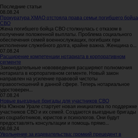
Последние статьи
08.08.24
Прокуратура ХМАО отстояла права семьи погибшего бойца
СВО
Жена погибшего бойца СВО столкнулась с отказом в
получении положенной выплаты. Проблема социального
обеспечения семей военнослужащих, погибших при
исполнении служебного долга, крайне важна. Женщина о...
07.08.24
Расширение компетенции нотариата в корпоративном
сегменте
Законодательные нововведения расширяют полномочия
нотариата в корпоративном сегменте. Новый закон
направлен на усиление правовой чистоты
правоотношений в данной сфере. Теперь нотариальное
удостоверен...
07.08.24
Новые выездные бригады для участников СВО
На Южном Урале стартует новая инициатива по поддержке
участников СВО и их семей. Создаются выездные бригады
из соцработников, юристов и психологов. Они будут
предоставлять консультации и помощь прямо...
06.08.24
Увольнение за издевательства: громкий прецедент в