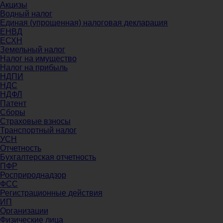
Акцизы
Водный налог
Единая (упрощенная) налоговая декларация
ЕНВД
ЕСХН
Земельный налог
Налог на имущество
Налог на прибыль
НДПИ
НДС
НДФЛ
Патент
Сборы
Страховые взносы
Транспортный налог
УСН
Отчетность
Бухгалтерская отчетность
ПФР
Росприроднадзор
ФСС
Регистрационные действия
ИП
Организации
Физические лица