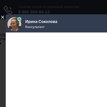
Не официальный справочник государственных
учреждений
Не официальный справочник государственных
учреждений
Задать вопрос юристу
Администрации
Бланки
МВД
Миграционные службы
МФЦ
Налоговые инспекции
Нотариусы
Почта
Прокуратура
Судебные приставы
Суды
Трудовые инспекции
Задать вопрос юристу